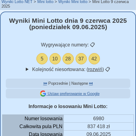
Wyniki Lotto NET
Mini lotto
Wyniki Mini lotto
Mini Lotto 9 czerwca
2025
Wyniki Mini Lotto dnia 9 czerwca 2025
(poniedziałek 09.06.2025)
Wygrywające numery:
📋
5
10
28
37
42
Kolejność niesortowana: (
rozwiń
)
📋
⏮️
Poprzednie | Następne
⏭️
Ustaw preferowanie w Google
Informacje o losowaniu Mini Lotto:
Numer losowania
6980
Całkowita pula PLN
837 418 zł
Data losowania
09.06.2025