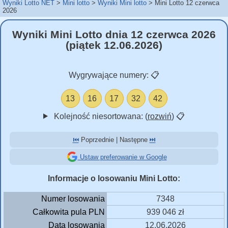
Wyniki Lotto NET
Mini lotto
Wyniki Mini lotto
Mini Lotto 12 czerwca
2026
Wyniki Mini Lotto dnia 12 czerwca 2026
(piątek 12.06.2026)
Wygrywające numery:
📋
13
16
17
32
42
Kolejność niesortowana: (
rozwiń
)
📋
⏮️
Poprzednie | Następne
⏭️
Ustaw preferowanie w Google
Informacje o losowaniu Mini Lotto:
Numer losowania
7348
Całkowita pula PLN
939 046 zł
Data losowania
12.06.2026