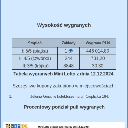
Wysokość wygranych
Stopień
Zakłady
Wygrana PLN
I: 5/5 (piątka)
1
🌍
446 014,80
II: 4/5 (czwórka)
244
731,20
III: 3/5 (trójka)
8848
30,30
Tabela wygranych Mini Lotto z dnia 12.12.2024.
Szczęśliwe kupony zakupiono w miejscowościach:
Jelenia Góra, w kolekturze na ul. Cieplicka 184.
Procentowy podział puli wygranych