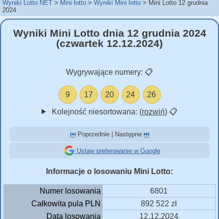
Wyniki Lotto NET
Mini lotto
Wyniki Mini lotto
Mini Lotto 12 grudnia
2024
Wyniki Mini Lotto dnia 12 grudnia 2024
(czwartek 12.12.2024)
Wygrywające numery:
📋
9
17
20
24
26
Kolejność niesortowana: (
rozwiń
)
📋
⏮️
Poprzednie | Następne
⏭️
Ustaw preferowanie w Google
Informacje o losowaniu Mini Lotto:
Numer losowania
6801
Całkowita pula PLN
892 522 zł
Data losowania
12.12.2024