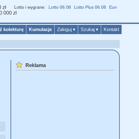
 zł
iki Lotto i wygrane:
Lotto 06.08
Lotto Plus 06.08
Eurojackpot 04.08
0 000 zł
ź kolekturę
Kumulacje
Zaloguj
▾
Szukaj
▾
Kontakt
Reklama