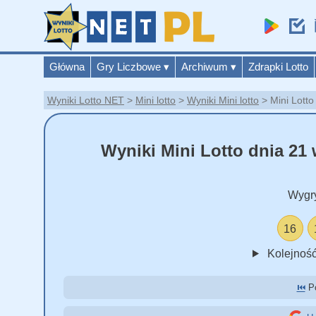
Główna
Gry Liczbowe
▾
Archiwum
▾
Zdrapki Lotto
Wyniki Lotto NET
Mini lotto
Wyniki Mini lotto
Mini Lott
Wyniki Mini Lotto dnia 21 
Wygr
16
Kolejność
⏮️
Po