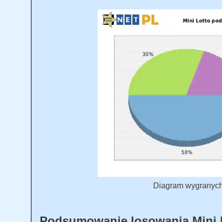
Diagram wygranych M
Podsumowanie losowania Mini 