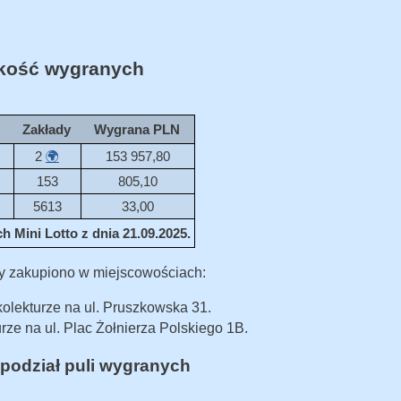
ość wygranych
Zakłady
Wygrana PLN
2
🌍
153 957,80
)
153
805,10
5613
33,00
 Mini Lotto z dnia 21.09.2025.
y zakupiono w miejscowościach:
olekturze na ul. Pruszkowska 31.
rze na ul. Plac Żołnierza Polskiego 1B.
podział puli wygranych