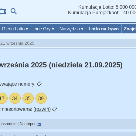
Kumulacja Lotto: 5 000 000
Wyn
Kumulacja Eurojackpot: 140 00
Gierki Lotto
▾
Inne Gry
▾
Narzędzia
▾
Lotto na żywo
Znajd
o 21 września 2025
września 2025 (niedziela 21.09.2025)
ywające numery:
📋
17
34
35
39
 niesortowana: (
rozwiń
)
📋
przednie | Następne
⏭️