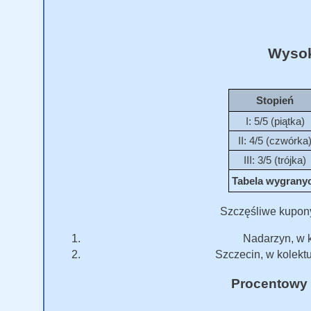
Wysok
Stopień
I: 5/5 (piątka)
II: 4/5 (czwórka
III: 3/5 (trójka)
Tabela wygranych
Szczęśliwe kupon
Nadarzyn, w k
Szczecin, w kolektu
Procentowy 