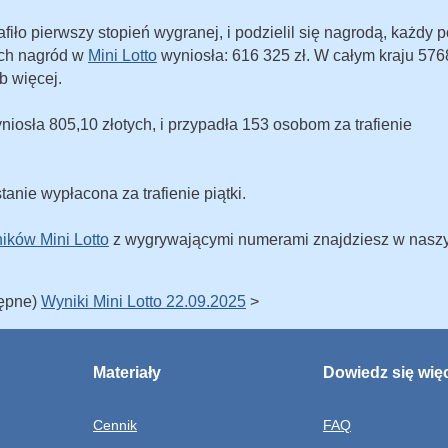
fiło pierwszy stopień wygranej, i podzielil się nagrodą, każdy p
ych nagród w
Mini Lotto
wyniosła: 616 325 zł. W całym kraju 576
b więcej.
niosła 805,10 złotych, i przypadła 153 osobom za trafienie
tanie wypłacona za trafienie piątki.
ików Mini Lotto
z wygrywającymi numerami znajdziesz w nasz
tępne)
Wyniki Mini Lotto 22.09.2025
>
Materiały
Dowiedz się wię
Cennik
FAQ