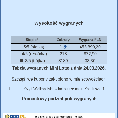
Wysokość wygranych
Stopień
Zakłady
Wygrana PLN
I: 5/5 (piątka)
1
🌍
453 899,20
II: 4/5 (czwórka)
218
832,90
III: 3/5 (trójka)
8189
33,30
Tabela wygranych Mini Lotto z dnia 24.03.2026.
Szczęśliwe kupony zakupiono w miejscowościach:
Krzyż Wielkopolski, w kolekturze na ul. Kościuszki 1.
Procentowy podział puli wygranych