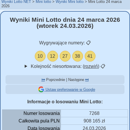
Wyniki Lotto NET
Mini lotto
Wyniki Mini lotto
Mini Lotto 24 marca
2026
Wyniki Mini Lotto dnia 24 marca 2026
(wtorek 24.03.2026)
Wygrywające numery:
📋
10
12
27
38
41
Kolejność niesortowana: (
rozwiń
)
📋
⏮️
Poprzednie | Następne
⏭️
Ustaw preferowanie w Google
Informacje o losowaniu Mini Lotto:
Numer losowania
7268
Całkowita pula PLN
908 165 zł
Data losowania
24.03.2026