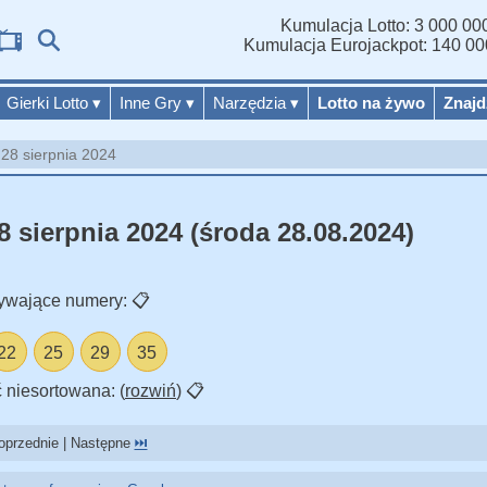
Kumulacja Lotto: 3 000 000
W
Kumulacja Eurojackpot: 140 00
Gierki Lotto
▾
Inne Gry
▾
Narzędzia
▾
Lotto na żywo
Znajd
 28 sierpnia 2024
8 sierpnia 2024 (środa 28.08.2024)
ywające numery:
📋
22
25
29
35
 niesortowana: (
rozwiń
)
📋
przednie | Następne
⏭️