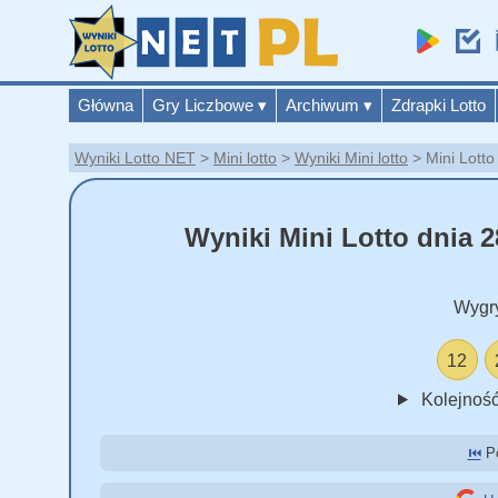
Główna
Gry Liczbowe
▾
Archiwum
▾
Zdrapki Lotto
Wyniki Lotto NET
Mini lotto
Wyniki Mini lotto
Mini Lotto
Wyniki Mini Lotto dnia 2
Wygr
12
Kolejność
⏮️
Po