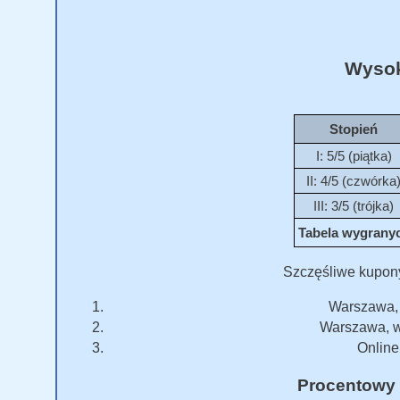
Wysok
Stopień
I: 5/5 (piątka)
II: 4/5 (czwórka
III: 3/5 (trójka)
Tabela wygranych
Szczęśliwe kupon
Warszawa, w
Warszawa, w
Online 
Procentowy 