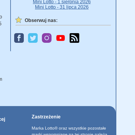
Mini Lotto - 1 sierpnia 2026
Mini Lotto - 31 lipca 2026
o
Obserwuj nas:
5
m
Zastrzeżenie
cej
Marka Lotto® oraz wszystkie pozostałe
marki wspomniane na tej stronie należą