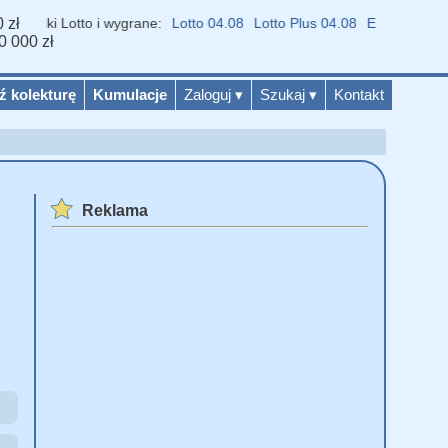
 zł
yniki Lotto i wygrane:
Lotto 04.08
Lotto Plus 04.08
Eurojackpot 04.
0 000 zł
ź kolekturę
Kumulacje
Zaloguj
▾
Szukaj
▾
Kontakt
Reklama