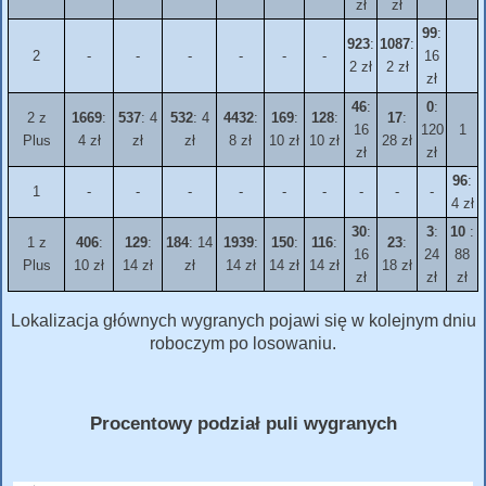
zł
zł
99
:
923
:
1087
:
2
-
-
-
-
-
-
16
2 zł
2 zł
zł
46
:
0
:
2 z
1669
:
537
: 4
532
: 4
4432
:
169
:
128
:
17
:
16
120
1
Plus
4 zł
zł
zł
8 zł
10 zł
10 zł
28 zł
zł
zł
96
:
1
-
-
-
-
-
-
-
-
-
4 zł
30
:
3
:
10
:
1 z
406
:
129
:
184
: 14
1939
:
150
:
116
:
23
:
16
24
88
Plus
10 zł
14 zł
zł
14 zł
14 zł
14 zł
18 zł
zł
zł
zł
Lokalizacja głównych wygranych pojawi się w kolejnym dniu
roboczym po losowaniu.
Procentowy podział puli wygranych