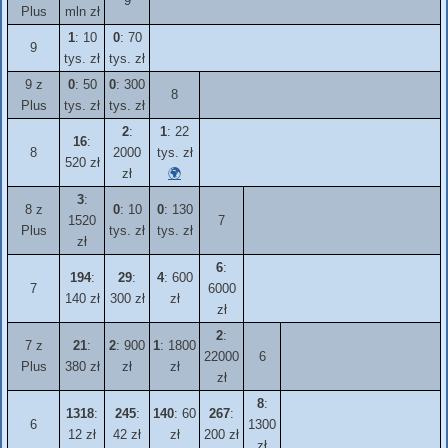
9
Plus
mln zł
1
: 10
0
: 70
9
tys. zł
tys. zł
9 z
0
: 50
0
: 300
8
Plus
tys. zł
tys. zł
2
:
1
: 22
16
:
8
2000
tys. zł
520 zł
zł
🌍
3
:
8 z
0
: 10
0
: 130
1520
7
Plus
tys. zł
tys. zł
zł
6
:
194
:
29
:
4
: 600
7
6000
140 zł
300 zł
zł
zł
2
:
7 z
21
:
2
: 900
1
: 1800
22000
6
Plus
380 zł
zł
zł
zł
8
:
1318
:
245
:
140
: 60
267
:
6
1300
12 zł
42 zł
zł
200 zł
zł