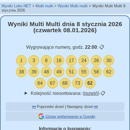
Wyniki Lotto NET
Multi multi
Wyniki Multi multi
Wyniki Multi Multi 8
stycznia 2026
Wyniki Multi Multi dnia 8 stycznia 2026
(czwartek 08.01.2026)
Wygrywające numery, godz.
22:00
:
📋
1
3
8
16
17
24
26
30
38
39
48
49
51
55
58
62
64
67
68
73
62
Kolejność niesortowana: (
rozwiń
)
📋
⏮️
Poprzedni dzień | Następny dzień
⏭️
Ustaw preferowanie w Google
Informacje o losowaniu: