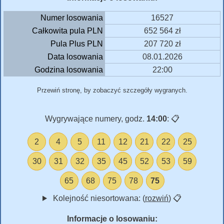
Numer losowania
16527
Całkowita pula PLN
652 564 zł
Pula Plus PLN
207 720 zł
Data losowania
08.01.2026
Godzina losowania
22:00
Przewiń stronę, by zobaczyć szczegóły wygranych.
Wygrywające numery, godz.
14:00
:
📋
2
4
5
11
12
21
22
25
30
31
32
35
45
52
53
59
65
68
75
78
75
Kolejność niesortowana: (
rozwiń
)
📋
Informacje o losowaniu: