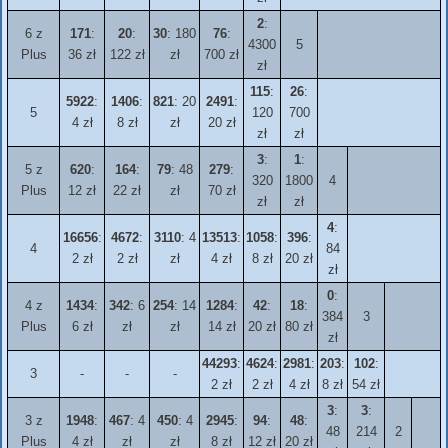
2
:
6 z
171
:
20
:
30
: 180
76
:
4300
5
Plus
36 zł
122 zł
zł
700 zł
zł
115
:
26
:
5922
:
1406
:
821
: 20
2491
:
5
120
700
4 zł
8 zł
zł
20 zł
zł
zł
3
:
1
:
5 z
620
:
164
:
79
: 48
279
:
320
1800
4
Plus
12 zł
22 zł
zł
70 zł
zł
zł
4
:
16656
:
4672
:
3110
: 4
13513
:
1058
:
396
:
4
84
2 zł
2 zł
zł
4 zł
8 zł
20 zł
zł
0
:
4 z
1434
:
342
: 6
254
: 14
1284
:
42
:
18
:
384
3
Plus
6 zł
zł
zł
14 zł
20 zł
80 zł
zł
44293
:
4624
:
2981
:
203
:
102
:
3
-
-
-
2 zł
2 zł
4 zł
8 zł
54 zł
3
:
3
:
3 z
1948
:
467
: 4
450
: 4
2945
:
94
:
48
:
48
214
2
Plus
4 zł
zł
zł
8 zł
12 zł
20 zł