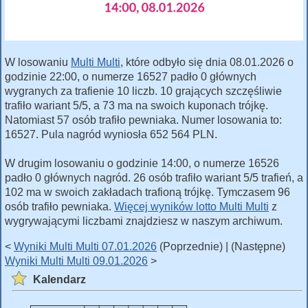
W losowaniu
Multi Multi
, które odbyło się dnia 08.01.2026 o
godzinie 22:00, o numerze 16527 padło 0 głównych
wygranych za trafienie 10 liczb. 10 grających szczęśliwie
trafiło wariant 5/5, a 73 ma na swoich kuponach trójkę.
Natomiast 57 osób trafiło pewniaka. Numer losowania to:
16527. Pula nagród wyniosła 652 564 PLN.
W drugim losowaniu o godzinie 14:00, o numerze 16526
padło 0 głównych nagród. 26 osób trafiło wariant 5/5 trafień, a
102 ma w swoich zakładach trafioną trójkę. Tymczasem 96
osób trafiło pewniaka.
Więcej wyników lotto Multi Multi
z
wygrywającymi liczbami znajdziesz w naszym archiwum.
<
Wyniki Multi Multi 07.01.2026
(Poprzednie) | (Następne)
Wyniki Multi Multi 09.01.2026
>
Kalendarz