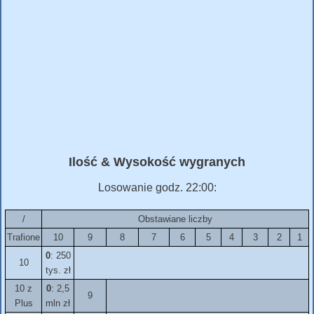
Ilość & Wysokość wygranych
Losowanie godz. 22:00:
/
Obstawiane liczby
Trafione
10
9
8
7
6
5
4
3
2
1
0
: 250
10
tys. zł
10 z
0
: 2,5
9
Plus
mln zł