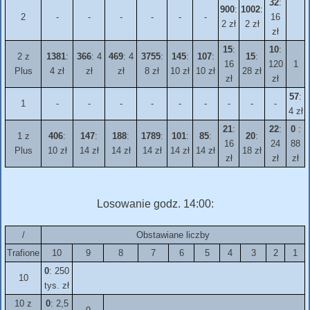
32
:
900
:
1002
:
2
-
-
-
-
-
-
16
2 zł
2 zł
zł
15
:
10
:
2 z
1381
:
366
: 4
469
: 4
3755
:
145
:
107
:
15
:
16
120
1
Plus
4 zł
zł
zł
8 zł
10 zł
10 zł
28 zł
zł
zł
57
:
1
-
-
-
-
-
-
-
-
-
4 zł
21
:
22
:
0
:
1 z
406
:
147
:
188
:
1789
:
101
:
85
:
20
:
16
24
88
Plus
10 zł
14 zł
14 zł
14 zł
14 zł
14 zł
18 zł
zł
zł
zł
Losowanie godz. 14:00:
/
Obstawiane liczby
Trafione
10
9
8
7
6
5
4
3
2
1
0
: 250
10
tys. zł
10 z
0
: 2,5