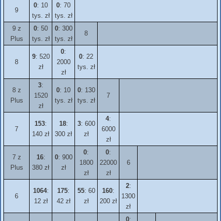
0
: 10
0
: 70
9
tys. zł
tys. zł
9 z
0
: 50
0
: 300
8
Plus
tys. zł
tys. zł
0
:
9
: 520
0
: 22
8
2000
zł
tys. zł
zł
3
:
8 z
0
: 10
0
: 130
1520
7
Plus
tys. zł
tys. zł
zł
4
:
153
:
18
:
3
: 600
7
6000
140 zł
300 zł
zł
zł
0
:
0
:
7 z
16
:
0
: 900
1800
22000
6
Plus
380 zł
zł
zł
zł
2
:
1064
:
175
:
55
: 60
160
:
6
1300
12 zł
42 zł
zł
200 zł
zł
0
: