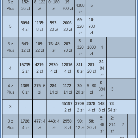
6 z
152
:
8
: 122
0
: 180
19
:
4300
5
Plus
36 zł
zł
zł
700 zł
zł
69
:
10
:
5094
:
1135
:
593
:
2006
:
5
120
700
4 zł
8 zł
20 zł
20 zł
zł
zł
3
:
0
:
5 z
543
:
109
:
76
: 48
207
:
320
1800
4
Plus
12 zł
22 zł
zł
70 zł
zł
zł
24
:
15735
:
4219
:
2930
:
12816
:
811
:
281
:
4
84
2 zł
2 zł
4 zł
4 zł
8 zł
20 zł
zł
0
:
4 z
1369
:
275
: 6
284
:
1172
:
30
:
5
: 80
384
3
Plus
6 zł
zł
14 zł
14 zł
20 zł
zł
zł
45197
:
3709
:
2078
:
148
:
73
:
3
-
-
-
2 zł
2 zł
4 zł
8 zł
54 zł
5
:
2
:
3 z
1728
:
477
: 4
443
: 4
2958
:
90
:
58
:
48
214
2
Plus
4 zł
zł
zł
8 zł
12 zł
20 zł
zł
zł