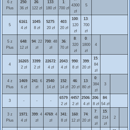
6 z
250
:
26
:
133
:
1
:
4300
5
Plus
36 zł
122 zł
180 zł
700 zł
zł
100
:
13
:
6161
:
1045
:
5275
:
403
:
5
120
700
4 zł
8 zł
20 zł
20 zł
zł
zł
8
:
0
:
5 z
648
:
94
: 22
700
: 48
36
:
320
1800
4
Plus
12 zł
zł
zł
70 zł
zł
zł
15
:
16265
:
3399
:
22672
:
2043
:
990
:
399
:
4
84
2 zł
2 zł
4 zł
4 zł
8 zł
20 zł
zł
0
:
4 z
1469
:
241
: 6
2540
:
152
:
46
:
13
:
384
3
Plus
6 zł
zł
14 zł
14 zł
20 zł
80 zł
zł
6579
:
4457
:
2506
:
206
:
84
:
3
-
-
-
2 zł
2 zł
4 zł
8 zł
54 zł
7
:
15
:
3 z
1971
:
399
: 4
4769
: 4
341
:
160
:
74
:
48
214
2
Plus
4 zł
zł
zł
8 zł
12 zł
20 zł
zł
zł