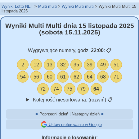
Wyniki Lotto NET
Multi multi
Wyniki Multi multi
Wyniki Multi Multi 15
listopada 2025
Wyniki Multi Multi dnia 15 listopada 2025
(sobota 15.11.2025)
Wygrywające numery, godz.
22:00
:
📋
2
12
13
32
35
39
49
51
54
56
60
61
62
64
68
71
72
74
75
79
64
Kolejność niesortowana: (
rozwiń
)
📋
⏮️
Poprzedni dzień | Następny dzień
⏭️
Ustaw preferowanie w Google
Informacje o losowaniu: