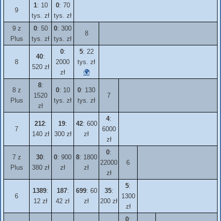
1
: 10
0
: 70
9
tys. zł
tys. zł
9 z
0
: 50
0
: 300
8
Plus
tys. zł
tys. zł
0
:
5
: 22
40
:
8
2000
tys. zł
520 zł
zł
🌍
8
:
8 z
0
: 10
0
: 130
1520
7
Plus
tys. zł
tys. zł
zł
4
:
212
:
19
:
42
: 600
7
6000
140 zł
300 zł
zł
zł
0
:
7 z
30
:
0
: 900
8
: 1800
22000
6
Plus
380 zł
zł
zł
zł
5
:
1389
:
187
:
699
: 60
35
:
6
1300
12 zł
42 zł
zł
200 zł
zł
0
: