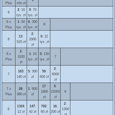
9
Plus
mln zł
2
: 10
0
: 70
9
tys. zł
tys. zł
9 z
1
: 50
0
: 300
8
Plus
tys. zł
tys. zł
2
:
13
:
0
: 22
8
2000
520 zł
tys. zł
zł
2
:
8 z
1
: 10
0
: 130
1520
7
Plus
tys. zł
tys. zł
zł
2
:
183
:
5
: 300
50
:
7
6000
140 zł
zł
600 zł
zł
17
:
0
:
7 z
28
:
1
: 900
1800
22000
6
Plus
380 zł
zł
zł
zł
2
:
1324
:
147
:
702
:
16
:
6
1300
12 zł
42 zł
60 zł
200 zł
zł