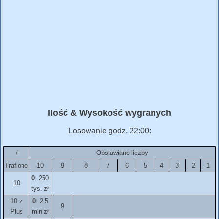
Ilość & Wysokość wygranych
Losowanie godz. 22:00:
/
Obstawiane liczby
Trafione
10
9
8
7
6
5
4
3
2
1
0
: 250
10
tys. zł
10 z
0
: 2,5
9
Plus
mln zł