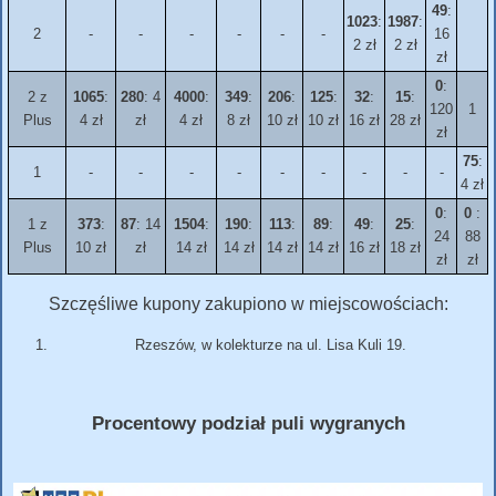
49
:
1023
:
1987
:
2
-
-
-
-
-
-
16
2 zł
2 zł
zł
0
:
2 z
1065
:
280
: 4
4000
:
349
:
206
:
125
:
32
:
15
:
120
1
Plus
4 zł
zł
4 zł
8 zł
10 zł
10 zł
16 zł
28 zł
zł
75
:
1
-
-
-
-
-
-
-
-
-
4 zł
0
:
0
:
1 z
373
:
87
: 14
1504
:
190
:
113
:
89
:
49
:
25
:
24
88
Plus
10 zł
zł
14 zł
14 zł
14 zł
14 zł
16 zł
18 zł
zł
zł
Szczęśliwe kupony zakupiono w miejscowościach:
Rzeszów, w kolekturze na ul. Lisa Kuli 19.
Procentowy podział puli wygranych