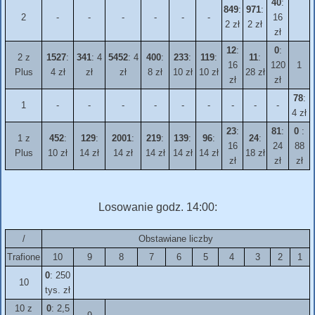
40
:
849
:
971
:
2
-
-
-
-
-
-
16
2 zł
2 zł
zł
12
:
0
:
2 z
1527
:
341
: 4
5452
: 4
400
:
233
:
119
:
11
:
16
120
1
Plus
4 zł
zł
zł
8 zł
10 zł
10 zł
28 zł
zł
zł
78
:
1
-
-
-
-
-
-
-
-
-
4 zł
23
:
81
:
0
:
1 z
452
:
129
:
2001
:
219
:
139
:
96
:
24
:
16
24
88
Plus
10 zł
14 zł
14 zł
14 zł
14 zł
14 zł
18 zł
zł
zł
zł
Losowanie godz. 14:00:
/
Obstawiane liczby
Trafione
10
9
8
7
6
5
4
3
2
1
0
: 250
10
tys. zł
10 z
0
: 2,5