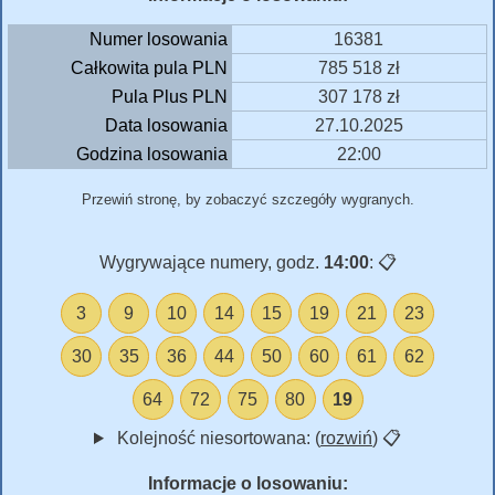
Numer losowania
16381
Całkowita pula PLN
785 518 zł
Pula Plus PLN
307 178 zł
Data losowania
27.10.2025
Godzina losowania
22:00
Przewiń stronę, by zobaczyć szczegóły wygranych.
Wygrywające numery, godz.
14:00
:
📋
3
9
10
14
15
19
21
23
30
35
36
44
50
60
61
62
64
72
75
80
19
Kolejność niesortowana: (
rozwiń
)
📋
Informacje o losowaniu: