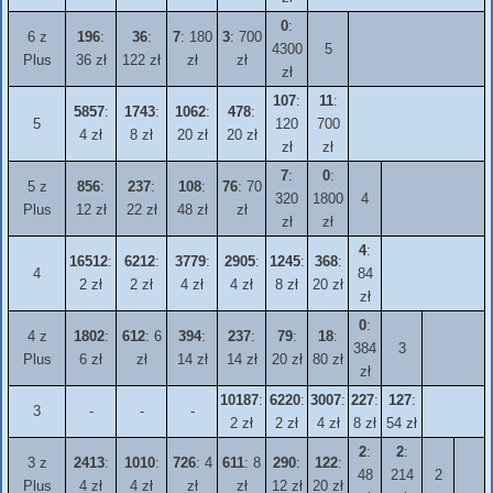
0
:
6 z
196
:
36
:
7
: 180
3
: 700
4300
5
Plus
36 zł
122 zł
zł
zł
zł
107
:
11
:
5857
:
1743
:
1062
:
478
:
5
120
700
4 zł
8 zł
20 zł
20 zł
zł
zł
7
:
0
:
5 z
856
:
237
:
108
:
76
: 70
320
1800
4
Plus
12 zł
22 zł
48 zł
zł
zł
zł
4
:
16512
:
6212
:
3779
:
2905
:
1245
:
368
:
4
84
2 zł
2 zł
4 zł
4 zł
8 zł
20 zł
zł
0
:
4 z
1802
:
612
: 6
394
:
237
:
79
:
18
:
384
3
Plus
6 zł
zł
14 zł
14 zł
20 zł
80 zł
zł
10187
:
6220
:
3007
:
227
:
127
:
3
-
-
-
2 zł
2 zł
4 zł
8 zł
54 zł
2
:
2
:
3 z
2413
:
1010
:
726
: 4
611
: 8
290
:
122
:
48
214
2
Plus
4 zł
4 zł
zł
zł
12 zł
20 zł