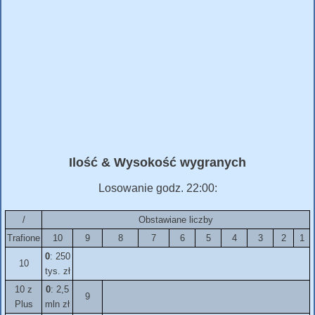
Ilość & Wysokość wygranych
Losowanie godz. 22:00:
/
Obstawiane liczby
Trafione
10
9
8
7
6
5
4
3
2
1
0
: 250
10
tys. zł
10 z
0
: 2,5
9
Plus
mln zł