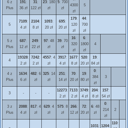
6 z
191
:
31
:
23
: 180
5
: 700
4300
5
Plus
36 zł
122 zł
zł
zł
zł
179
:
44
:
7109
:
2104
:
1093
:
695
:
5
120
700
4 zł
8 zł
20 zł
20 zł
zł
zł
16
:
6
:
5 z
687
:
249
:
97
: 48
39
: 70
320
1800
4
Plus
12 zł
22 zł
zł
zł
zł
zł
19328
:
7242
:
4557
: 4
3917
:
1677
:
520
:
19
:
4
2 zł
2 zł
zł
4 zł
8 zł
20 zł
84 zł
0
:
4 z
1634
:
482
: 6
325
: 14
251
:
70
:
19
:
384
3
Plus
6 zł
zł
zł
14 zł
20 zł
80 zł
zł
12273
:
7133
:
3749
:
204
:
157
:
3
-
-
-
2 zł
2 zł
4 zł
8 zł
54 zł
0
:
3 z
2088
:
817
: 4
629
: 4
575
: 8
266
:
72
:
6
: 48
214
2
Plus
4 zł
zł
zł
zł
12 zł
20 zł
zł
zł
110
:
1031
:
1204
: