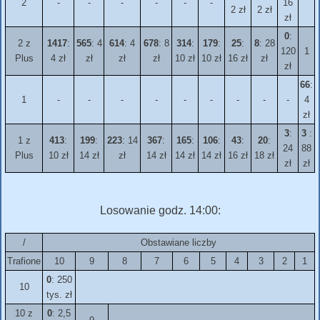
2
-
-
-
-
-
-
16
2 zł
2 zł
zł
0
:
2 z
1417
:
565
: 4
614
: 4
678
: 8
314
:
179
:
25
:
8
: 28
120
1
Plus
4 zł
zł
zł
zł
10 zł
10 zł
16 zł
zł
zł
66
:
1
-
-
-
-
-
-
-
-
-
4
zł
3
:
3
:
1 z
413
:
199
:
223
: 14
367
:
165
:
106
:
43
:
20
:
24
88
Plus
10 zł
14 zł
zł
14 zł
14 zł
14 zł
16 zł
18 zł
zł
zł
Losowanie godz. 14:00:
/
Obstawiane liczby
Trafione
10
9
8
7
6
5
4
3
2
1
0
: 250
10
tys. zł
10 z
0
: 2,5