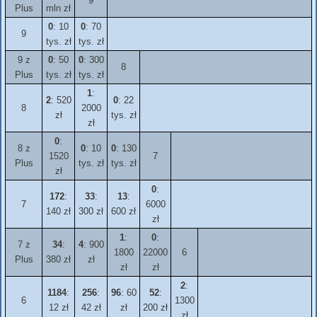
9
Plus
mln zł
0
: 10
0
: 70
9
tys. zł
tys. zł
9 z
0
: 50
0
: 300
8
Plus
tys. zł
tys. zł
1
:
2
: 520
0
: 22
8
2000
zł
tys. zł
zł
0
:
8 z
0
: 10
0
: 130
1520
7
Plus
tys. zł
tys. zł
zł
0
:
172
:
33
:
13
:
7
6000
140 zł
300 zł
600 zł
zł
1
:
0
:
7 z
34
:
4
: 900
1800
22000
6
Plus
380 zł
zł
zł
zł
2
:
1184
:
256
:
96
: 60
52
:
6
1300
12 zł
42 zł
zł
200 zł
zł