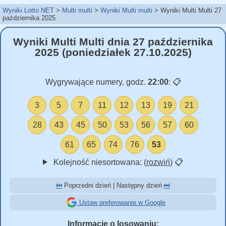
Wyniki Lotto NET
Multi multi
Wyniki Multi multi
Wyniki Multi Multi 27
października 2025
Wyniki Multi Multi dnia 27 października
2025 (poniedziałek 27.10.2025)
Wygrywające numery, godz.
22:00
:
📋
3
5
7
11
12
13
19
21
28
43
45
50
53
56
57
60
61
65
74
76
53
Kolejność niesortowana: (
rozwiń
)
📋
⏮️
Poprzedni dzień | Następny dzień
⏭️
Ustaw preferowanie w Google
Informacje o losowaniu: