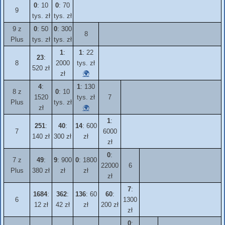
0
: 10
0
: 70
9
tys. zł
tys. zł
9 z
0
: 50
0
: 300
8
Plus
tys. zł
tys. zł
1
:
1
: 22
23
:
8
2000
tys. zł
520 zł
zł
🌍
4
:
1
: 130
8 z
0
: 10
1520
tys. zł
7
Plus
tys. zł
zł
🌍
1
:
251
:
40
:
14
: 600
7
6000
140 zł
300 zł
zł
zł
0
:
7 z
49
:
9
: 900
0
: 1800
22000
6
Plus
380 zł
zł
zł
zł
7
:
1684
:
362
:
136
: 60
60
:
6
1300
12 zł
42 zł
zł
200 zł
zł
0
: