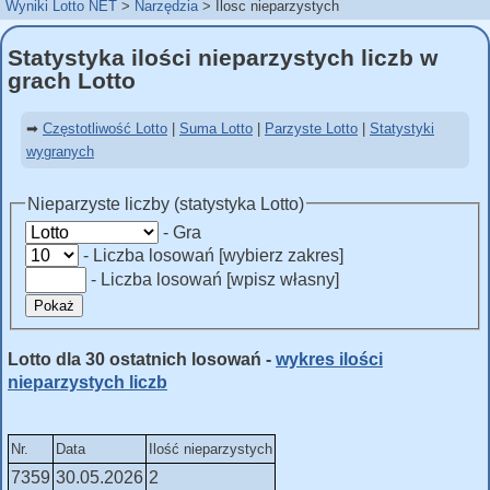
Wyniki Lotto NET
Narzędzia
Ilosc nieparzystych
Statystyka ilości nieparzystych liczb w
grach Lotto
➡
Częstotliwość Lotto
|
Suma Lotto
|
Parzyste Lotto
|
Statystyki
wygranych
Nieparzyste liczby (statystyka Lotto)
- Gra
- Liczba losowań [wybierz zakres]
- Liczba losowań [wpisz własny]
Pokaż
Lotto dla 30 ostatnich losowań -
wykres ilości
nieparzystych liczb
Nr.
Data
Ilość nieparzystych
7359
30.05.2026
2