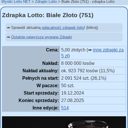
Wyniki Lotto NET
Zdrapki Lotto
Białe Złoto (751) - zdrapka Lotto
Zdrapka Lotto: Białe Złoto (751)
➡ Sprawdź aktualną
opłacalność zdrapek lotto
! (kliknij)
➡
Ostatnie najwyższe wygrane Zdrapki
Cena:
5,00 złotych (➡
inne zdrapki za
5 zł
)
Nakład:
8 000 000 losów
Nakład aktualny:
ok. 923 792 losów (11,5%)
Pełnych na start:
2 091 524 szt. (26,1%)
W paczce:
50 szt.
Start sprzedaży:
19.12.2024
Koniec sprzedaży:
27.08.2025
Inne edycje:
514