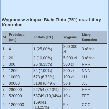
Wygrane w zdrapce Białe Złoto (751) oraz Litery
Kontrolne
Produkcja
Litery
St.
Zostało (szt.)
Wygrana
(szt.)
Kontrolne
200 000
1
4
1 (25,00%)
3 różne
zł
2
20
2 (10,00%)
5 000 zł
3 różne
3
300
25 (8,33%)
500 zł
RRR
4
1200
84 (7,00%)
200 zł
NNN
5
10000
673 (6,73%)
100 zł
LLL
6
80000
5188 (6,49%)
50 zł
JJJ
7
280000
22754 (8,13%)
20 zł
HHH
8
520000
53749 (10,34%)
10 zł
FFF
159041
9
1200000
5 zł
CCC
(13,25%)