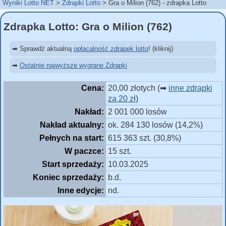
Wyniki Lotto NET
Zdrapki Lotto
Gra o Milion (762) - zdrapka Lotto
Zdrapka Lotto: Gra o Milion (762)
➡ Sprawdź aktualną
opłacalność zdrapek lotto
! (kliknij)
➡
Ostatnie najwyższe wygrane Zdrapki
Cena:
20,00 złotych (➡
inne zdrapki
za 20 zł
)
Nakład:
2 001 000 losów
Nakład aktualny:
ok. 284 130 losów (14,2%)
Pełnych na start:
615 363 szt. (30,8%)
W paczce:
15 szt.
Start sprzedaży:
10.03.2025
Koniec sprzedaży:
b.d.
Inne edycje:
nd.