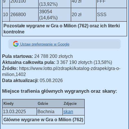
9
200100
40 zł
FFF
(13,92%)
39054
10
266800
20 zł
SSS
(14,64%)
Pozostałe wygrane w Gra o Milion (762) oraz ich literki
kontrolne
Ustaw preferowanie w Google
Pula startowa:
24 788 200 złotych
Aktualna całkowita pula:
3 367 190 złotych (13,58%)
Źródło:
https://www.lotto.pl/zdrapki/katalog-zdrapek/gra-o-
milion,1402
Data aktualizacji
: 05.08.2026
Miejsce trafienia głównych wygranych oraz skany:
Kiedy
Gdzie
Zdjęcie
13.03.2025
Bochnia
skan
Glówne wygrane w Gra o Milion (762)