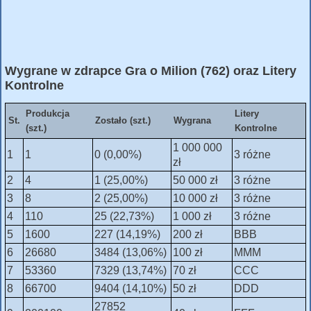
Wygrane w zdrapce Gra o Milion (762) oraz Litery
Kontrolne
Produkcja
Litery
St.
Zostało (szt.)
Wygrana
(szt.)
Kontrolne
1 000 000
1
1
0 (0,00%)
3 różne
zł
2
4
1 (25,00%)
50 000 zł
3 różne
3
8
2 (25,00%)
10 000 zł
3 różne
4
110
25 (22,73%)
1 000 zł
3 różne
5
1600
227 (14,19%)
200 zł
BBB
6
26680
3484 (13,06%)
100 zł
MMM
7
53360
7329 (13,74%)
70 zł
CCC
8
66700
9404 (14,10%)
50 zł
DDD
27852