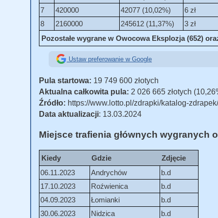
7
420000
42077 (10,02%)
6 zł
8
2160000
245612 (11,37%)
3 zł
Pozostałe wygrane w Owocowa Eksplozja (652) oraz i
Ustaw preferowanie w Google
Pula startowa:
19 749 600 złotych
Aktualna całkowita pula:
2 026 665 złotych (10,26
Źródło:
https://www.lotto.pl/zdrapki/katalog-zdrap
Data aktualizacji
: 13.03.2024
Miejsce trafienia głównych wygranych o
Kiedy
Gdzie
Zdjęcie
06.11.2023
Andrychów
b.d
17.10.2023
Roźwienica
b.d
04.09.2023
Łomianki
b.d
30.06.2023
Nidzica
b.d