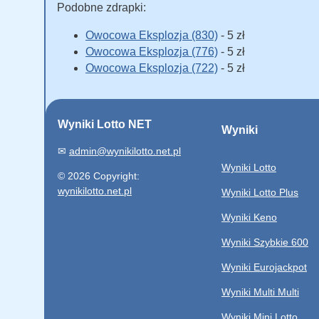
Podobne zdrapki:
Owocowa Eksplozja (830)
- 5 zł
Owocowa Eksplozja (776)
- 5 zł
Owocowa Eksplozja (722)
- 5 zł
Wyniki Lotto NET
Wyniki
✉
admin@wynikilotto.net.pl
Wyniki Lotto
© 2026 Copyright:
wynikilotto.net.pl
Wyniki Lotto Plus
Wyniki Keno
Wyniki Szybkie 600
Wyniki Eurojackpot
Wyniki Multi Multi
Wyniki Mini Lotto