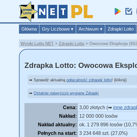
Główna
Gry Liczbowe
▾
Archiwum
▾
Zdrapki Lotto
Wyniki Lotto NET
Zdrapki Lotto
Owocowa Eksplozja (652)
Zdrapka Lotto: Owocowa Eksplo
➡ Sprawdź aktualną
opłacalność zdrapek lotto
! (kliknij)
➡
Ostatnie najwyższe wygrane Zdrapki
Cena:
3,00 złotych (➡
inne zdrapk
Nakład:
12 000 000 losów
Nakład aktualny:
ok. 1 279 896 losów (10,7
Pełnych na start:
3 234 648 szt. (27,0%)