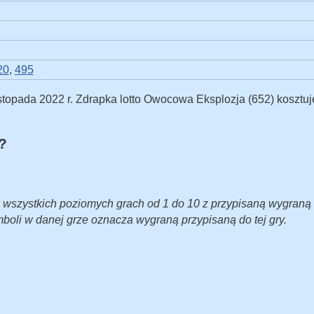
20
,
495
topada 2022 r. Zdrapka lotto Owocowa Eksplozja (652) kosztuj
?
e wszystkich poziomych grach od 1 do 10 z przypisaną wygraną
boli w danej grze oznacza wygraną przypisaną do tej gry.