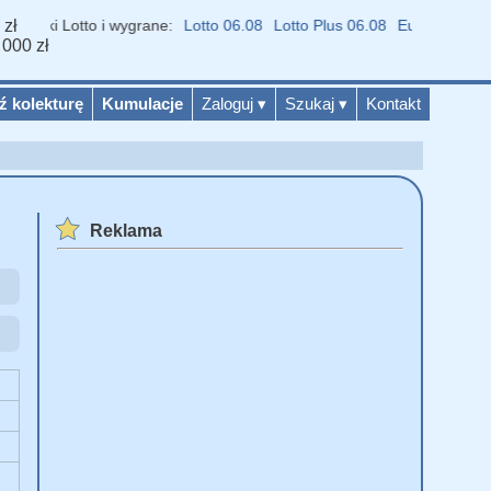
 zł
yniki Lotto i wygrane:
Lotto 06.08
Lotto Plus 06.08
Eurojackpot 07.
 000 zł
ź kolekturę
Kumulacje
Zaloguj
▾
Szukaj
▾
Kontakt
Reklama