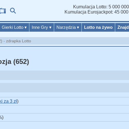
Kumulacja Lotto: 5 000 000
W
Kumulacja Eurojackpot: 45 000
Gierki Lotto
▾
Inne Gry
▾
Narzędzia
▾
Lotto na żywo
Znajd
 - zdrapka Lotto
zja (652)
i za 3 zł
)
%)