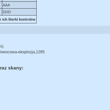
AAA
DDD
ch literki kontrolne
%)
ek/owocowa-eksplozja,1285
raz skany: