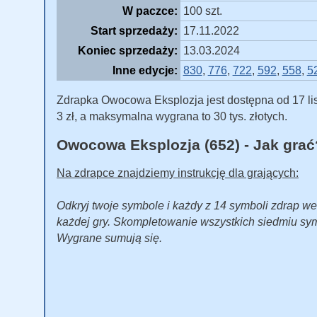
W paczce:
100 szt.
Start sprzedaży:
17.11.2022
Koniec sprzedaży:
13.03.2024
Inne edycje:
830
,
776
,
722
,
592
,
558
,
5
Zdrapka Owocowa Eksplozja jest dostępna od 17 lis
3 zł, a maksymalna wygrana to 30 tys. złotych.
Owocowa Eksplozja (652) - Jak grać
Na zdrapce znajdziemy instrukcję dla grających:
Odkryj twoje symbole i każdy z 14 symboli zdrap w
każdej gry. Skompletowanie wszystkich siedmiu sym
Wygrane sumują się.