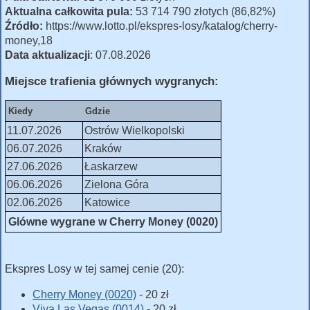
Aktualna całkowita pula:
53 714 790 złotych (86,82%)
Źródło:
https://www.lotto.pl/ekspres-losy/katalog/cherry-
money,18
Data aktualizacji
: 07.08.2026
Miejsce trafienia głównych wygranych:
Kiedy
Gdzie
11.07.2026
Ostrów Wielkopolski
06.07.2026
Kraków
27.06.2026
Łaskarzew
06.06.2026
Zielona Góra
02.06.2026
Katowice
Glówne wygrane w Cherry Money (0020)
Ekspres Losy w tej samej cenie (20):
Cherry Money (0020)
- 20 zł
Viva Las Vegas (0014)
- 20 zł