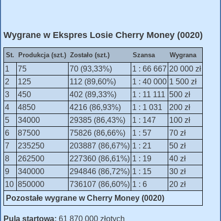
Wygrane w Ekspres Losie Cherry Money (0020)
St.
Produkcja (szt.)
Zostało (szt.)
Szansa
Wygrana
1
75
70 (93,33%)
1 : 66 667
20 000 zł
2
125
112 (89,60%)
1 : 40 000
1 500 zł
3
450
402 (89,33%)
1 : 11 111
500 zł
4
4850
4216 (86,93%)
1 : 1 031
200 zł
5
34000
29385 (86,43%)
1 : 147
100 zł
6
87500
75826 (86,66%)
1 : 57
70 zł
7
235250
203887 (86,67%)
1 : 21
50 zł
8
262500
227360 (86,61%)
1 : 19
40 zł
9
340000
294846 (86,72%)
1 : 15
30 zł
10
850000
736107 (86,60%)
1 : 6
20 zł
Pozostałe wygrane w Cherry Money (0020)
Pula startowa:
61 870 000 złotych