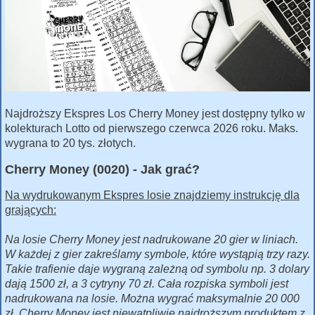
Najdroższy Ekspres Los Cherry Money jest dostępny tylko w
kolekturach Lotto od pierwszego czerwca 2026 roku. Maks.
wygrana to 20 tys. złotych.
Cherry Money (0020) - Jak grać?
Na wydrukowanym Ekspres losie znajdziemy instrukcję dla
grających:
Na losie Cherry Money jest nadrukowane 20 gier w liniach.
W każdej z gier zakreślamy symbole, które wystąpią trzy razy.
Takie trafienie daje wygraną zależną od symbolu np. 3 dolary
dają 1500 zł, a 3 cytryny 70 zł. Cała rozpiska symboli jest
nadrukowana na losie. Można wygrać maksymalnie 20 000
zł. Cherry Money jest niewątpliwie najdroższym produktem z