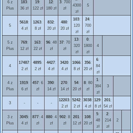
6 z
183
:
19
:
12
:
3
: 700
4300
5
Plus
36 zł
122 zł
180 zł
zł
zł
103
:
24
:
5618
:
1263
:
832
:
480
:
5
120
700
4 zł
8 zł
20 zł
20 zł
zł
zł
13
:
0
:
5 z
769
:
163
:
96
: 48
37
: 70
320
1800
4
Plus
12 zł
22 zł
zł
zł
zł
zł
6
:
17487
:
4895
:
4427
:
3420
:
1066
:
356
:
4
84
2 zł
2 zł
4 zł
4 zł
8 zł
20 zł
zł
1
:
4 z
1919
:
457
: 6
390
:
270
:
54
:
8
: 80
384
3
Plus
6 zł
zł
14 zł
14 zł
20 zł
zł
zł
12203
:
5242
:
3038
:
129
:
201
:
3
-
-
-
2 zł
2 zł
4 zł
8 zł
54 zł
5
:
2
:
3 z
3045
:
877
: 4
880
: 4
902
: 8
201
:
108
:
48
214
2
Plus
4 zł
zł
zł
zł
12 zł
20 zł
zł
zł