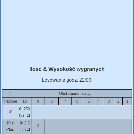
Ilość & Wysokość wygranych
Losowanie godz. 22:00:
/
Obstawiane liczby
Trafione
10
9
8
7
6
5
4
3
2
1
0
: 250
10
tys. zł
10 z
0
: 2,5
9
Plus
mln zł