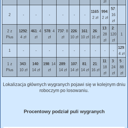
zł
57
:
1165
:
994
:
2
-
-
-
-
-
-
16
2 zł
2 zł
zł
13
:
2
:
2 z
1292
:
461
: 4
578
: 4
737
: 8
226
:
161
:
26
:
28
120
1
Plus
4 zł
zł
zł
zł
10 zł
10 zł
16 zł
zł
zł
129
:
1
-
-
-
-
-
-
-
-
-
4 zł
11
:
3
:
5
:
1 z
343
:
140
:
198
: 14
289
:
107
:
81
:
21
:
18
24
88
Plus
10 zł
14 zł
zł
14 zł
14 zł
14 zł
16 zł
zł
zł
zł
Lokalizacja głównych wygranych pojawi się w kolejnym dniu
roboczym po losowaniu.
Procentowy podział puli wygranych