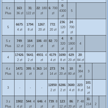
0
:
6 z
163
:
31
:
22
: 180
6
: 700
4300
5
Plus
36 zł
122 zł
zł
zł
zł
236
:
24
:
6675
:
1794
:
1267
:
772
:
5
120
700
4 zł
8 zł
20 zł
20 zł
zł
zł
4
:
0
:
5 z
749
:
164
:
106
: 48
82
: 70
320
1800
4
Plus
12 zł
22 zł
zł
zł
zł
zł
17426
:
5641
:
4931
: 4
4179
:
1690
:
629
:
20
:
4
2 zł
2 zł
zł
4 zł
8 zł
20 zł
84 zł
0
:
4 z
1471
:
395
: 6
363
: 14
273
:
74
:
10
:
384
3
Plus
6 zł
zł
zł
14 zł
20 zł
80 zł
zł
101
:
12850
:
6286
:
3680
:
223
:
3
-
-
-
54
2 zł
2 zł
4 zł
8 zł
zł
11
:
3 z
1902
:
544
: 4
646
: 4
739
: 8
123
:
86
:
7
: 48
214
2
Plus
4 zł
zł
zł
zł
12 zł
20 zł
zł