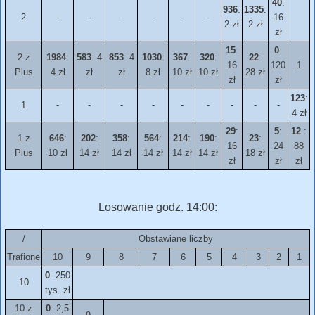
40
:
936
:
1335
:
2
-
-
-
-
-
-
16
2 zł
2 zł
zł
15
:
0
:
2 z
1984
:
583
: 4
853
: 4
1030
:
367
:
320
:
22
:
16
120
1
Plus
4 zł
zł
zł
8 zł
10 zł
10 zł
28 zł
zł
zł
123
:
1
-
-
-
-
-
-
-
-
-
4 zł
29
:
5
:
12
:
1 z
646
:
202
:
358
:
564
:
214
:
190
:
23
:
16
24
88
Plus
10 zł
14 zł
14 zł
14 zł
14 zł
14 zł
18 zł
zł
zł
zł
Losowanie godz. 14:00:
/
Obstawiane liczby
Trafione
10
9
8
7
6
5
4
3
2
1
0
: 250
10
tys. zł
10 z
0
: 2,5