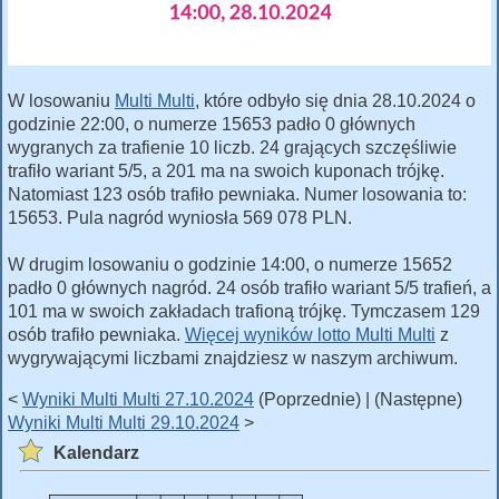
W losowaniu
Multi Multi
, które odbyło się dnia 28.10.2024 o
godzinie 22:00, o numerze 15653 padło 0 głównych
wygranych za trafienie 10 liczb. 24 grających szczęśliwie
trafiło wariant 5/5, a 201 ma na swoich kuponach trójkę.
Natomiast 123 osób trafiło pewniaka. Numer losowania to:
15653. Pula nagród wyniosła 569 078 PLN.
W drugim losowaniu o godzinie 14:00, o numerze 15652
padło 0 głównych nagród. 24 osób trafiło wariant 5/5 trafień, a
101 ma w swoich zakładach trafioną trójkę. Tymczasem 129
osób trafiło pewniaka.
Więcej wyników lotto Multi Multi
z
wygrywającymi liczbami znajdziesz w naszym archiwum.
<
Wyniki Multi Multi 27.10.2024
(Poprzednie) | (Następne)
Wyniki Multi Multi 29.10.2024
>
Kalendarz