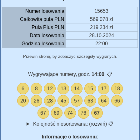
Numer losowania
15653
Całkowita pula PLN
569 078 zł
Pula Plus PLN
219 234 zł
Data losowania
28.10.2024
Godzina losowania
22:00
Przewiń stronę, by zobaczyć szczegóły wygranych.
Wygrywające numery, godz.
14:00
:
📋
6
8
12
13
14
15
17
18
20
26
28
45
57
63
64
66
67
69
74
76
67
Kolejność niesortowana: (
rozwiń
)
📋
Informacje o losowaniu: