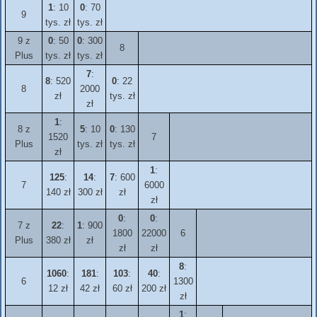
1
: 10
0
: 70
9
tys. zł
tys. zł
9 z
0
: 50
0
: 300
8
Plus
tys. zł
tys. zł
7
:
8
: 520
0
: 22
8
2000
zł
tys. zł
zł
1
:
8 z
5
: 10
0
: 130
1520
7
Plus
tys. zł
tys. zł
zł
1
:
125
:
14
:
7
: 600
7
6000
140 zł
300 zł
zł
zł
0
:
0
:
7 z
22
:
1
: 900
1800
22000
6
Plus
380 zł
zł
zł
zł
8
:
1060
:
181
:
103
:
40
:
6
1300
12 zł
42 zł
60 zł
200 zł
zł
1
: