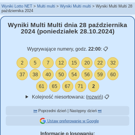
Wyniki Lotto NET
Multi multi
Wyniki Multi multi
Wyniki Multi Multi 28
października 2024
Wyniki Multi Multi dnia 28 października
2024 (poniedziałek 28.10.2024)
Wygrywające numery, godz.
22:00
:
📋
2
5
7
12
15
20
22
32
37
38
40
50
54
56
59
60
61
65
67
71
2
Kolejność niesortowana: (
rozwiń
)
📋
⏮️
Poprzedni dzień | Następny dzień
⏭️
Ustaw preferowanie w Google
Informacje o losowaniu: