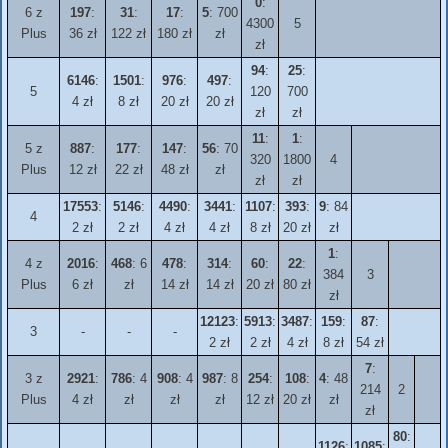
0
:
6 z
197
:
31
:
17
:
5
: 700
4300
5
Plus
36 zł
122 zł
180 zł
zł
zł
94
:
25
:
6146
:
1501
:
976
:
497
:
5
120
700
4 zł
8 zł
20 zł
20 zł
zł
zł
11
:
1
:
5 z
887
:
177
:
147
:
56
: 70
320
1800
4
Plus
12 zł
22 zł
48 zł
zł
zł
zł
17553
:
5146
:
4490
:
3441
:
1107
:
393
:
9
: 84
4
2 zł
2 zł
4 zł
4 zł
8 zł
20 zł
zł
1
:
4 z
2016
:
468
: 6
478
:
314
:
60
:
22
:
384
3
Plus
6 zł
zł
14 zł
14 zł
20 zł
80 zł
zł
12123
:
5913
:
3487
:
159
:
87
:
3
-
-
-
2 zł
2 zł
4 zł
8 zł
54 zł
7
:
3 z
2921
:
786
: 4
908
: 4
987
: 8
254
:
108
:
4
: 48
214
2
Plus
4 zł
zł
zł
zł
12 zł
20 zł
zł
zł
80
:
1126
:
1085
: