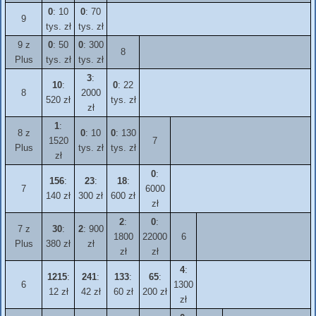
0
: 10
0
: 70
9
tys. zł
tys. zł
9 z
0
: 50
0
: 300
8
Plus
tys. zł
tys. zł
3
:
10
:
0
: 22
8
2000
520 zł
tys. zł
zł
1
:
8 z
0
: 10
0
: 130
1520
7
Plus
tys. zł
tys. zł
zł
0
:
156
:
23
:
18
:
7
6000
140 zł
300 zł
600 zł
zł
2
:
0
:
7 z
30
:
2
: 900
1800
22000
6
Plus
380 zł
zł
zł
zł
4
:
1215
:
241
:
133
:
65
:
6
1300
12 zł
42 zł
60 zł
200 zł
zł