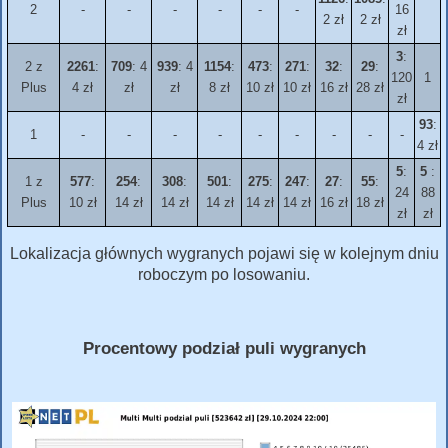
2
-
-
-
-
-
-
16
2 zł
2 zł
zł
3
:
2 z
2261
:
709
: 4
939
: 4
1154
:
473
:
271
:
32
:
29
:
120
1
Plus
4 zł
zł
zł
8 zł
10 zł
10 zł
16 zł
28 zł
zł
93
:
1
-
-
-
-
-
-
-
-
-
4 zł
5
:
5
:
1 z
577
:
254
:
308
:
501
:
275
:
247
:
27
:
55
:
24
88
Plus
10 zł
14 zł
14 zł
14 zł
14 zł
14 zł
16 zł
18 zł
zł
zł
Lokalizacja głównych wygranych pojawi się w kolejnym dniu
roboczym po losowaniu.
Procentowy podział puli wygranych