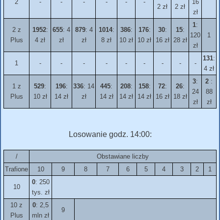
2
-
-
-
-
-
-
16
2 zł
2 zł
zł
1
:
2 z
1952
:
655
: 4
879
: 4
1014
:
386
:
176
:
30
:
15
:
120
1
Plus
4 zł
zł
zł
8 zł
10 zł
10 zł
16 zł
28 zł
zł
131
:
1
-
-
-
-
-
-
-
-
-
4 zł
3
:
2
:
1 z
529
:
196
:
336
: 14
445
:
208
:
158
:
72
:
26
:
24
88
Plus
10 zł
14 zł
zł
14 zł
14 zł
14 zł
16 zł
18 zł
zł
zł
Losowanie godz. 14:00:
/
Obstawiane liczby
Trafione
10
9
8
7
6
5
4
3
2
1
0
: 250
10
tys. zł
10 z
0
: 2,5
9
Plus
mln zł