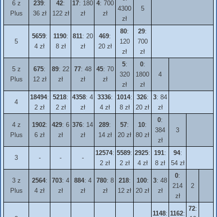
6 z
239
:
42
:
17
: 180
4
: 700
4300
5
Plus
36 zł
122 zł
zł
zł
zł
80
:
29
:
5659
:
1190
:
811
: 20
469
:
5
120
700
4 zł
8 zł
zł
20 zł
zł
zł
5
:
0
:
5 z
675
:
89
: 22
77
: 48
45
: 70
320
1800
4
Plus
12 zł
zł
zł
zł
zł
zł
18494
:
5218
:
4358
: 4
3336
:
1014
:
326
:
3
: 84
4
2 zł
2 zł
zł
4 zł
8 zł
20 zł
zł
0
:
4 z
1902
:
429
: 6
376
: 14
289
:
57
:
10
:
384
3
Plus
6 zł
zł
zł
14 zł
20 zł
80 zł
zł
12574
:
5589
:
2925
:
191
:
94
:
3
-
-
-
2 zł
2 zł
4 zł
8 zł
54 zł
0
:
3 z
2564
:
703
: 4
884
: 4
780
: 8
218
:
100
:
3
: 48
214
2
Plus
4 zł
zł
zł
zł
12 zł
20 zł
zł
zł
72
:
1148
:
1162
: