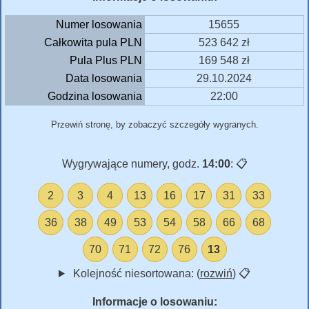
Numer losowania
15655
Całkowita pula PLN
523 642 zł
Pula Plus PLN
169 548 zł
Data losowania
29.10.2024
Godzina losowania
22:00
Przewiń stronę, by zobaczyć szczegóły wygranych.
Wygrywające numery, godz.
14:00
:
📋
2
3
4
13
16
17
31
33
36
38
49
53
54
58
66
68
70
71
72
76
13
Kolejność niesortowana: (
rozwiń
)
📋
Informacje o losowaniu: