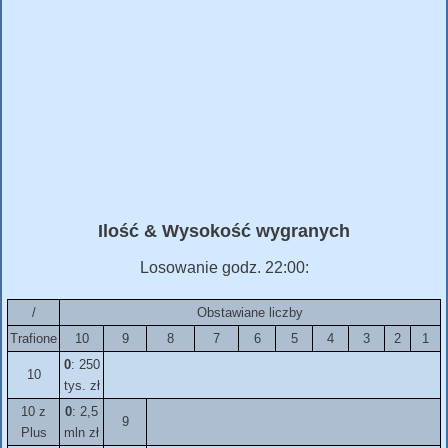
Ilość & Wysokość wygranych
Losowanie godz. 22:00:
/
Obstawiane liczby
Trafione
10
9
8
7
6
5
4
3
2
1
0
: 250
10
tys. zł
10 z
0
: 2,5
9
Plus
mln zł