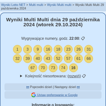
Wyniki Lotto NET
Multi multi
Wyniki Multi multi
Wyniki Multi Multi 29
października 2024
Wyniki Multi Multi dnia 29 października
2024 (wtorek 29.10.2024)
Wygrywające numery, godz.
22:00
:
📋
1
3
9
16
18
23
26
31
32
39
40
43
52
57
61
66
67
70
73
74
16
Kolejność niesortowana: (
rozwiń
)
📋
⏮️
Poprzedni dzień | Następny dzień
⏭️
Ustaw preferowanie w Google
Informacje o losowaniu: