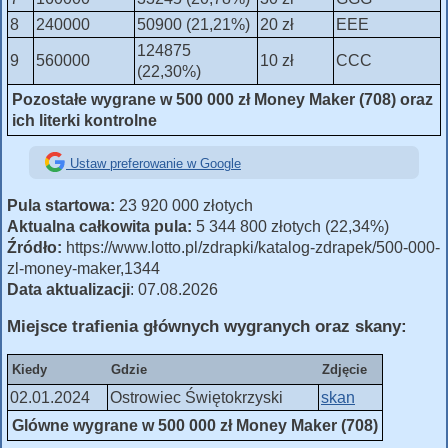
8
240000
50900 (21,21%)
20 zł
EEE
124875
9
560000
10 zł
CCC
(22,30%)
Pozostałe wygrane w 500 000 zł Money Maker (708) oraz
ich literki kontrolne
Ustaw preferowanie w Google
Pula startowa:
23 920 000 złotych
Aktualna całkowita pula:
5 344 800 złotych (22,34%)
Źródło:
https://www.lotto.pl/zdrapki/katalog-zdrapek/500-000-
zl-money-maker,1344
Data aktualizacji
: 07.08.2026
Miejsce trafienia głównych wygranych oraz skany:
Kiedy
Gdzie
Zdjęcie
02.01.2024
Ostrowiec Świętokrzyski
skan
Glówne wygrane w 500 000 zł Money Maker (708)