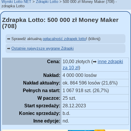
Wyniki Lotto NET
Zdrapki Lotto
500 000 zł Money Maker (708) -
zdrapka Lotto
Zdrapka Lotto: 500 000 zł Money Maker
(708)
➡ Sprawdź aktualną
opłacalność zdrapek lotto
! (kliknij)
➡
Ostatnie najwyższe wygrane Zdrapki
Cena:
10,00 złotych (➡
inne zdrapki
za 10 zł
)
Nakład:
4 000 000 losów
Nakład aktualny:
ok. 864 596 losów (21,6%)
Pełnych na start:
1 067 918 szt. (26,7%)
W paczce:
25 szt.
Start sprzedaży:
28.12.2023
Koniec sprzedaży:
b.d.
Inne edycje:
nd.