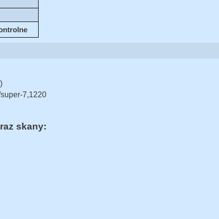
kontrolne
)
k/super-7,1220
raz skany: