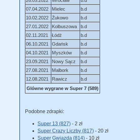
26.09.2022
Wrocław
b.d
07.04.2022
Mielec
b.d
10.02.2022
Żukowo
b.d
27.01.2022
Kolbuszowa
b.d
02.11.2021
Łódź
b.d
06.10.2021
Gdańsk
b.d
04.10.2021
Myszków
b.d
23.09.2021
Nowy Sącz
b.d
27.08.2021
Malbork
b.d
12.08.2021
Rawicz
b.d
Glówne wygrane w Super 7 (589)
Podobne zdrapki:
Super 13 (827)
- 2 zł
Super Crazy Liczby (817)
- 20 zł
Super Gwiazda (814)
- 10 zł