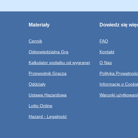
Materiały
Dowiedz się wię
Cennik
FAQ
Odpowiedzialna Gra
Kontakt
Kalkulator podatku od wygranej
O Nas
Przewodnik Gracza
Polityka Prywatnośc
Oddziały
Informacje o Cooki
Ustawa Hazardowa
Warunki użytkowan
Lotto Online
Hazard - Legalność