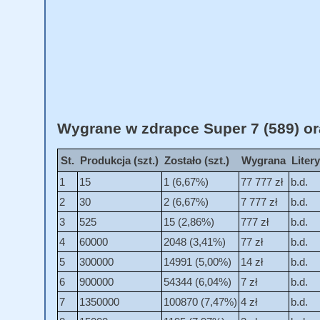
Wygrane w zdrapce Super 7 (589) or
St.
Produkcja (szt.)
Zostało (szt.)
Wygrana
Liter
1
15
1 (6,67%)
77 777 zł
b.d.
2
30
2 (6,67%)
7 777 zł
b.d.
3
525
15 (2,86%)
777 zł
b.d.
4
60000
2048 (3,41%)
77 zł
b.d.
5
300000
14991 (5,00%)
14 zł
b.d.
6
900000
54344 (6,04%)
7 zł
b.d.
7
1350000
100870 (7,47%)
4 zł
b.d.