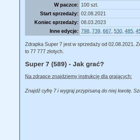
W paczce:
100 szt.
Start sprzedaży:
02.08.2021
Koniec sprzedaży:
08.03.2023
Inne edycje:
798
,
739
,
667
,
530
,
485
,
4
Zdrapka Super 7 jest w sprzedaży od 02.08.2021. Z
to 77 777 złotych.
Super 7 (589) - Jak grać?
Na zdrapce znajdziemy instrukcję dla grających:
Znajdź cyfrę 7 i wygraj przypisaną do niej kwotę. S