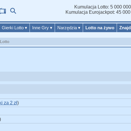
Kumulacja Lotto: 5 000 000
Wy
Kumulacja Eurojackpot: 45 000
Gierki Lotto
▾
Inne Gry
▾
Narzędzia
▾
Lotto na żywo
Znajd
Lotto
i za 2 zł
)
)