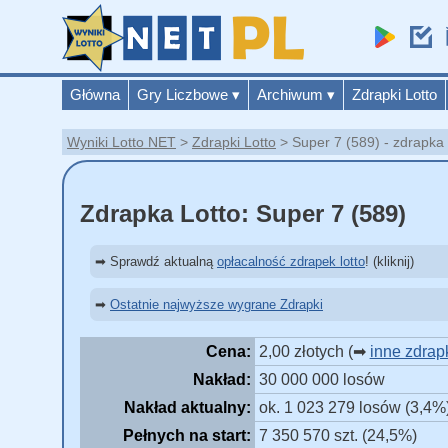
Główna
Gry Liczbowe
▾
Archiwum
▾
Zdrapki Lotto
Wyniki Lotto NET
Zdrapki Lotto
Super 7 (589) - zdrapka 
Zdrapka Lotto: Super 7 (589)
➡ Sprawdź aktualną
opłacalność zdrapek lotto
! (kliknij)
➡
Ostatnie najwyższe wygrane Zdrapki
Cena:
2,00 złotych (➡
inne zdrapk
Nakład:
30 000 000 losów
Nakład aktualny:
ok. 1 023 279 losów (3,4%
Pełnych na start:
7 350 570 szt. (24,5%)