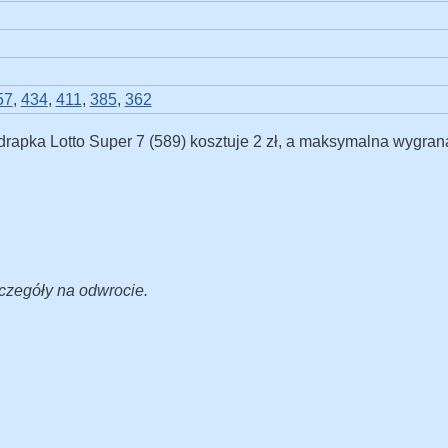
57
,
434
,
411
,
385
,
362
drapka Lotto Super 7 (589) kosztuje 2 zł, a maksymalna wygran
zczegóły na odwrocie.