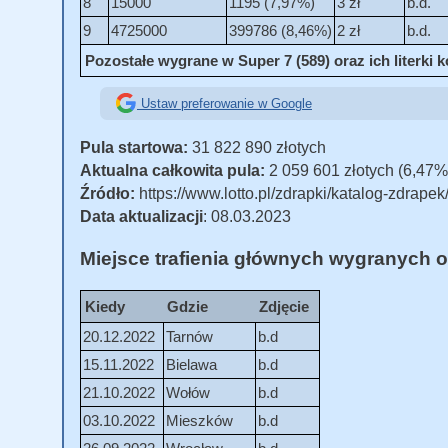
8
15000
1195 (7,97%)
3 zł
b.d.
9
4725000
399786 (8,46%)
2 zł
b.d.
Pozostałe wygrane w Super 7 (589) oraz ich literki 
Ustaw preferowanie w Google
Pula startowa:
31 822 890 złotych
Aktualna całkowita pula:
2 059 601 złotych (6,47%
Źródło:
https://www.lotto.pl/zdrapki/katalog-zdrape
Data aktualizacji
: 08.03.2023
Miejsce trafienia głównych wygranych o
Kiedy
Gdzie
Zdjęcie
20.12.2022
Tarnów
b.d
15.11.2022
Bielawa
b.d
21.10.2022
Wołów
b.d
03.10.2022
Mieszków
b.d