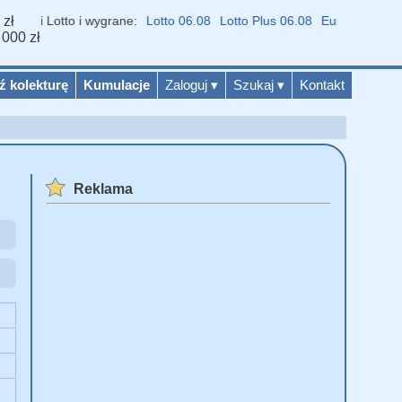
 zł
niki Lotto i wygrane:
Lotto 06.08
Lotto Plus 06.08
Eurojackpot 07.0
 000 zł
ź kolekturę
Kumulacje
Zaloguj
▾
Szukaj
▾
Kontakt
Reklama