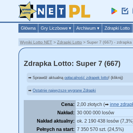
Główna
Gry Liczbowe
▾
Archiwum
▾
Zdrapki Lotto
Wyniki Lotto NET
Zdrapki Lotto
Super 7 (667) - zdrapka 
Zdrapka Lotto: Super 7 (667)
➡ Sprawdź aktualną
opłacalność zdrapek lotto
! (kliknij)
➡
Ostatnie najwyższe wygrane Zdrapki
Cena:
2,00 złotych (➡
inne zdrapk
Nakład:
30 000 000 losów
Nakład aktualny:
ok. 2 190 438 losów (7,3%
Pełnych na start:
7 350 570 szt. (24,5%)