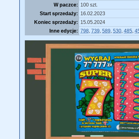
W paczce:
100 szt.
Start sprzedaży:
16.02.2023
Koniec sprzedaży:
15.05.2024
Inne edycje:
798
,
739
,
589
,
530
,
485
,
4