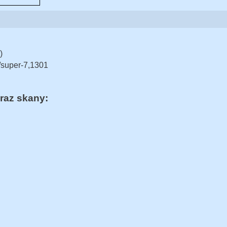
)
k/super-7,1301
raz skany: