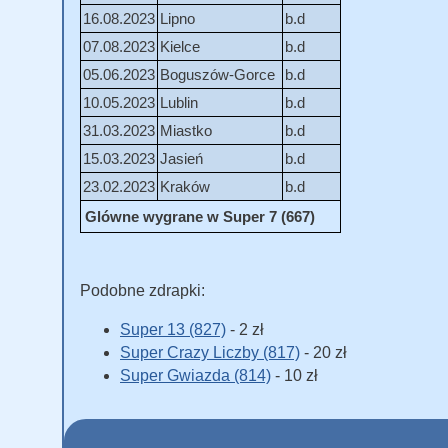
16.08.2023
Lipno
b.d
07.08.2023
Kielce
b.d
05.06.2023
Boguszów-Gorce
b.d
10.05.2023
Lublin
b.d
31.03.2023
Miastko
b.d
15.03.2023
Jasień
b.d
23.02.2023
Kraków
b.d
Glówne wygrane w Super 7 (667)
Podobne zdrapki:
Super 13 (827)
- 2 zł
Super Crazy Liczby (817)
- 20 zł
Super Gwiazda (814)
- 10 zł