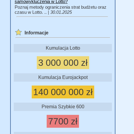
samowykluczenia w Lotto?
Poznaj metody ograniczenia strat budżetu oraz
czasu w Lotto. .. |
30.01.2025
Informacje
Kumulacja Lotto
3 000 000 zł
Kumulacja Eurojackpot
140 000 000 zł
Premia Szybkie 600
7700 zł