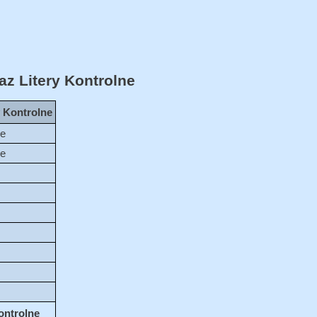
az Litery Kontrolne
y Kontrolne
ne
ne
kontrolne