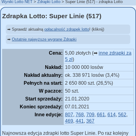
Wyniki Lotto NET
Zdrapki Lotto
Super Linie (517) - zdrapka Lotto
Zdrapka Lotto: Super Linie (517)
➡ Sprawdź aktualną
opłacalność zdrapek lotto
! (kliknij)
➡
Ostatnie najwyższe wygrane Zdrapki
Cena:
5,00 złotych (➡
inne zdrapki za
5 zł
)
Nakład:
10 000 000 losów
Nakład aktualny:
ok. 338 971 losów (3,4%)
Pełnych na start:
2 650 800 szt. (26,5%)
W paczce:
50 szt.
Start sprzedaży:
21.01.2020
Koniec sprzedaży:
07.01.2021
Inne edycje:
807
,
768
,
709
,
661
,
614
,
562
,
469
,
441
,
367
Najnowsza edycja zdrapki lotto Super Linie. Po raz kolejny