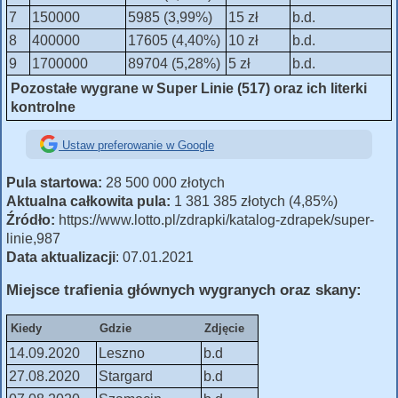
7
150000
5985 (3,99%)
15 zł
b.d.
8
400000
17605 (4,40%)
10 zł
b.d.
9
1700000
89704 (5,28%)
5 zł
b.d.
Pozostałe wygrane w Super Linie (517) oraz ich literki
kontrolne
Ustaw preferowanie w Google
Pula startowa:
28 500 000 złotych
Aktualna całkowita pula:
1 381 385 złotych (4,85%)
Źródło:
https://www.lotto.pl/zdrapki/katalog-zdrapek/super-
linie,987
Data aktualizacji
: 07.01.2021
Miejsce trafienia głównych wygranych oraz skany:
Kiedy
Gdzie
Zdjęcie
14.09.2020
Leszno
b.d
27.08.2020
Stargard
b.d