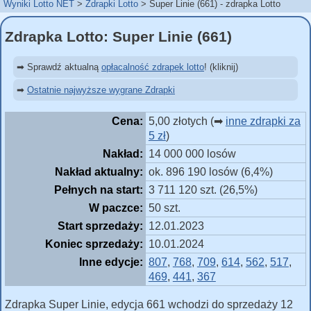
Wyniki Lotto NET
Zdrapki Lotto
Super Linie (661) - zdrapka Lotto
Zdrapka Lotto: Super Linie (661)
➡ Sprawdź aktualną
opłacalność zdrapek lotto
! (kliknij)
➡
Ostatnie najwyższe wygrane Zdrapki
Cena:
5,00 złotych (➡
inne zdrapki za
5 zł
)
Nakład:
14 000 000 losów
Nakład aktualny:
ok. 896 190 losów (6,4%)
Pełnych na start:
3 711 120 szt. (26,5%)
W paczce:
50 szt.
Start sprzedaży:
12.01.2023
Koniec sprzedaży:
10.01.2024
Inne edycje:
807
,
768
,
709
,
614
,
562
,
517
,
469
,
441
,
367
Zdrapka Super Linie, edycja 661 wchodzi do sprzedaży 12