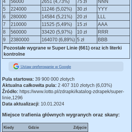
4
56000
2651 (4,73%)
75 zł
NNN
5
224000
11246 (5,02%)
30 zł
YYY
6
280000
14584 (5,21%)
20 zł
LLL
7
210000
11525 (5,49%)
15 zł
AAA
8
560000
33420 (5,97%)
10 zł
RRR
9
2380000
164070 (6,89%)
5 zł
BBB
Pozostałe wygrane w Super Linie (661) oraz ich literki
kontrolne
Ustaw preferowanie w Google
Pula startowa:
39 900 000 złotych
Aktualna całkowita pula:
2 407 310 złotych (6,03%)
Źródło:
https://www.lotto.pl/zdrapki/katalog-zdrapek/super-
linie,1296
Data aktualizacji
: 10.01.2024
Miejsce trafienia głównych wygranych oraz skany:
Kiedy
Gdzie
Zdjęcie