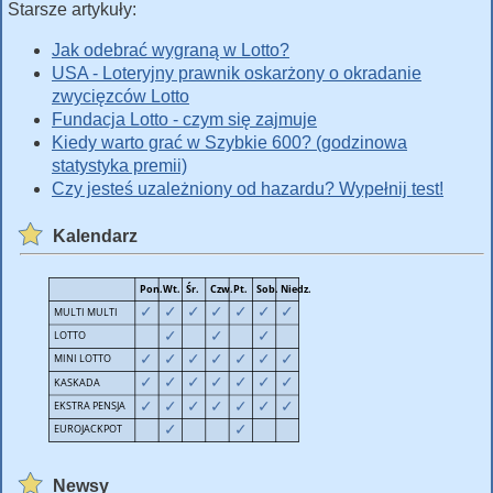
Starsze artykuły:
Jak odebrać wygraną w Lotto?
USA - Loteryjny prawnik oskarżony o okradanie
zwycięzców Lotto
Fundacja Lotto - czym się zajmuje
Kiedy warto grać w Szybkie 600? (godzinowa
statystyka premii)
Czy jesteś uzależniony od hazardu? Wypełnij test!
Kalendarz
Newsy