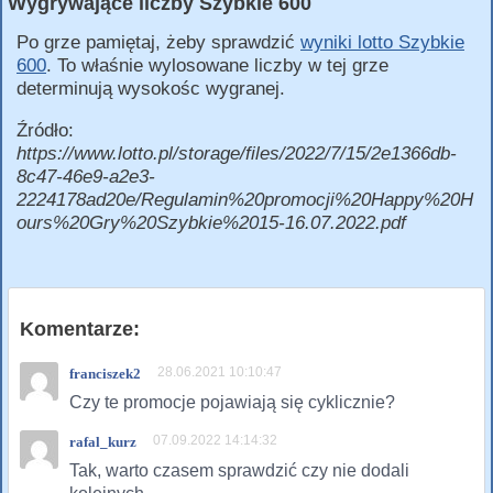
Wygrywające liczby Szybkie 600
Po grze pamiętaj, żeby sprawdzić
wyniki lotto Szybkie
600
. To właśnie wylosowane liczby w tej grze
determinują wysokośc wygranej.
Źródło:
https://www.lotto.pl/storage/files/2022/7/15/2e1366db-
8c47-46e9-a2e3-
2224178ad20e/Regulamin%20promocji%20Happy%20H
ours%20Gry%20Szybkie%2015-16.07.2022.pdf
Komentarze:
28.06.2021 10:10:47
franciszek2
Czy te promocje pojawiają się cyklicznie?
07.09.2022 14:14:32
rafal_kurz
Tak, warto czasem sprawdzić czy nie dodali