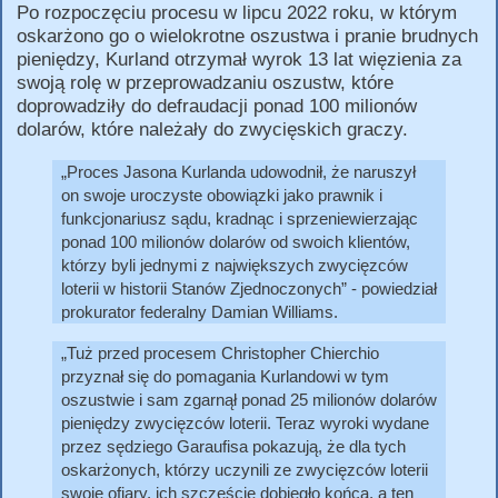
Po rozpoczęciu procesu w lipcu 2022 roku, w którym
oskarżono go o wielokrotne oszustwa i pranie brudnych
pieniędzy, Kurland otrzymał wyrok 13 lat więzienia za
swoją rolę w przeprowadzaniu oszustw, które
doprowadziły do defraudacji ponad 100 milionów
dolarów, które należały do zwycięskich graczy.
Proces Jasona Kurlanda udowodnił, że naruszył
on swoje uroczyste obowiązki jako prawnik i
funkcjonariusz sądu, kradnąc i sprzeniewierzając
ponad 100 milionów dolarów od swoich klientów,
którzy byli jednymi z największych zwycięzców
loterii w historii Stanów Zjednoczonych
- powiedział
prokurator federalny Damian Williams.
Tuż przed procesem Christopher Chierchio
przyznał się do pomagania Kurlandowi w tym
oszustwie i sam zgarnął ponad 25 milionów dolarów
pieniędzy zwycięzców loterii. Teraz wyroki wydane
przez sędziego Garaufisa pokazują, że dla tych
oskarżonych, którzy uczynili ze zwycięzców loterii
swoje ofiary, ich szczęście dobiegło końca, a ten