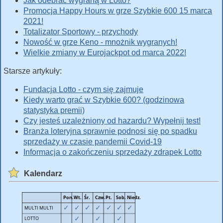
Jak odebrać wygraną w Lotto?
Promocja Happy Hours w grze Szybkie 600 15 marca
2021!
Totalizator Sportowy - przychody
Nowość w grze Keno - mnożnik wygranych!
Wielkie zmiany w Eurojackpot od marca 2022!
Starsze artykuły:
Fundacja Lotto - czym się zajmuje
Kiedy warto grać w Szybkie 600? (godzinowa
statystyka premii)
Czy jesteś uzależniony od hazardu? Wypełnij test!
Branża loteryjna sprawnie podnosi się po spadku
sprzedaży w czasie pandemii Covid-19
Informacja o zakończeniu sprzedaży zdrapek Lotto
Kalendarz