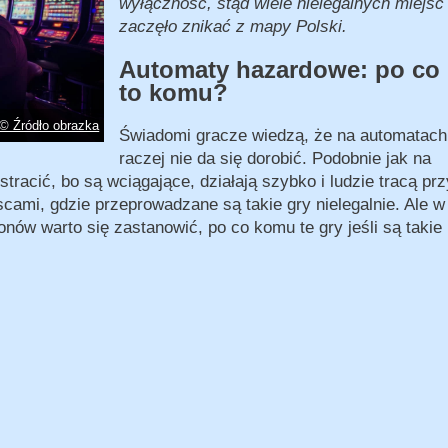
wyłączność, stąd wiele nielegalnych miejsc
zaczęło znikać z mapy Polski.
Automaty hazardowe: po co
to komu?
© Źródło obrazka
Świadomi gracze wiedzą, że na automatach
raczej nie da się dorobić. Podobnie jak na
tracić, bo są wciągające, działają szybko i ludzie tracą prz
scami, gdzie przeprowadzane są takie gry nielegalnie. Ale w
ów warto się zastanowić, po co komu te gry jeśli są takie