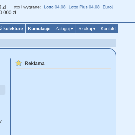
 zł
 Lotto i wygrane:
Lotto 04.08
Lotto Plus 04.08
Eurojackpot 04.08
M
0 000 zł
ź kolekturę
Kumulacje
Zaloguj
▾
Szukaj
▾
Kontakt
Reklama
W