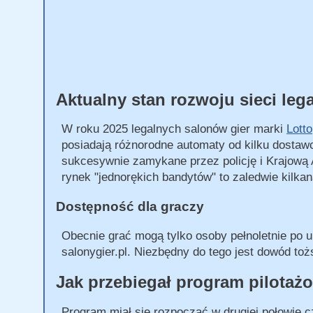
Aktualny stan rozwoju sieci le
W roku 2025 legalnych salonów gier marki
Lotto
posiadają różnorodne automaty od kilku dostawcó
sukcesywnie zamykane przez policję i Krajową 
rynek "jednorękich bandytów" to zaledwie kilkan
Dostępność dla graczy
Obecnie grać mogą tylko osoby pełnoletnie po up
salonygier.pl. Niezbędny do tego jest dowód to
Jak przebiegał program pilotaż
Program miał się rozpocząć w drugiej połowie c