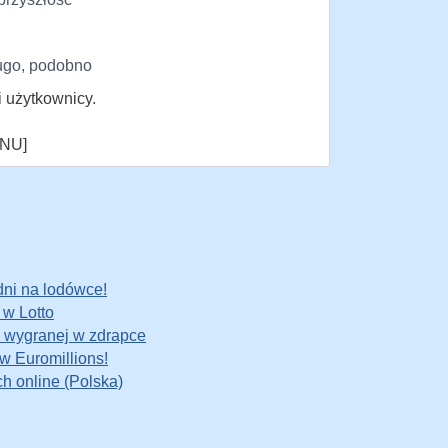
ługo, podobno
użytkownicy.
NU]
odni na lodówce!
w Lotto
 wygranej w zdrapce
w Euromillions!
ch online (Polska)