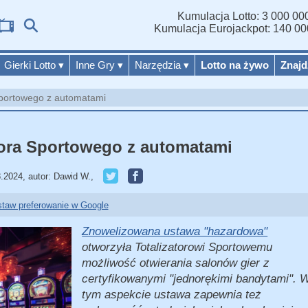
Kumulacja Lotto: 3 000 000
Wyniki
Kumulacja Eurojackpot: 140 00
Gierki Lotto
▾
Inne Gry
▾
Narzędzia
▾
Lotto na żywo
Znajd
 Sportowego z automatami
atora Sportowego z automatami
8.2024
,
autor:
Dawid W.
,
taw preferowanie w Google
Znowelizowana ustawa "hazardowa"
otworzyła Totalizatorowi Sportowemu
możliwość otwierania salonów gier z
certyfikowanymi "jednorękimi bandytami". 
tym aspekcie ustawa zapewnia też