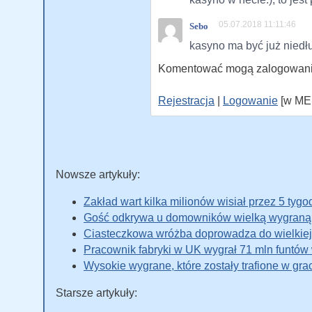
05.07.2018 11:11:46
Sebo
kasyno ma być już nied
Komentować mogą zalogowani 
Rejestracja
|
Logowanie
[w ME
Nowsze artykuły:
Zakład wart kilka milionów wisiał przez 5 tyg
Gość odkrywa u domowników wielką wygraną 
Ciasteczkowa wróżba doprowadza do wielkiej
Pracownik fabryki w UK wygrał 71 mln funtów 
Wysokie wygrane, które zostały trafione w gra
Starsze artykuły: