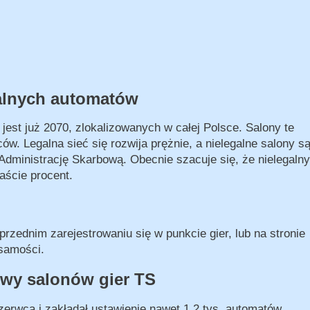
galnych automatów
jest już 2070, zlokalizowanych w całej Polsce. Salony te
w. Legalna sieć się rozwija prężnie, a nielegalne salony s
Administrację Skarbową. Obecnie szacuje się, że nielegalny
aście procent.
rzednim zarejestrowaniu się w punkcie gier, lub na stronie
żsamości.
owy salonów gier TS
zerwca i zakładał ustawienie nawet 1,2 tys. automatów.