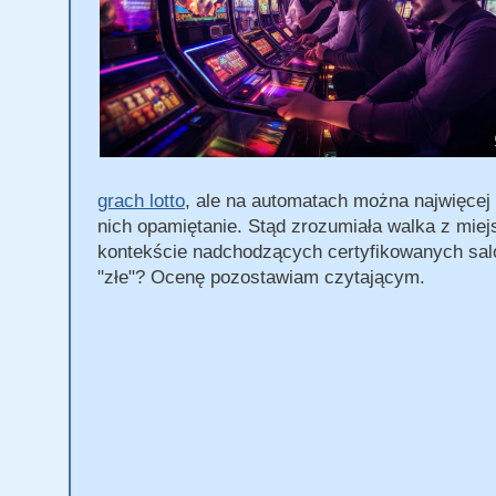
grach lotto
, ale na automatach można najwięcej s
nich opamiętanie. Stąd zrozumiała walka z miej
kontekście nadchodzących certyfikowanych salon
"złe"? Ocenę pozostawiam czytającym.