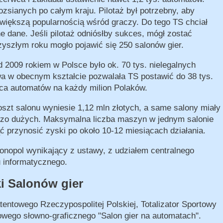
ozsianych po całym kraju. Pilotaż był potrzebny, aby
jwiększą popularnością wśród graczy. Do tego TS chciał
 dane. Jeśli pilotaż odniósłby sukces, mógł zostać
yszłym roku mogło pojawić się 250 salonów gier.
 2009 rokiem w Polsce było ok. 70 tys. nielegalnych
wa w obecnym kształcie pozwalała TS postawić do 38 tys.
ąca automatów na każdy milion Polaków.
szt salonu wyniesie 1,12 mln złotych, a same salony miały
rdzo dużych. Maksymalna liczba maszyn w jednym salonie
ć przynosić zyski po około 10-12 miesiącach działania.
onopol wynikający z ustawy, z udziałem centralnego
u informatycznego.
i Salonów gier
tentowego Rzeczypospolitej Polskiej, Totalizator Sportowy
wego słowno-graficznego "Salon gier na automatach".