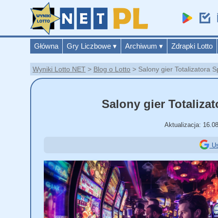
Główna
Gry Liczbowe
▾
Archiwum
▾
Zdrapki Lotto
Wyniki Lotto NET
Blog o Lotto
Salony gier Totalizatora
Salony gier Totaliz
Aktualizacja:
16.0
Us