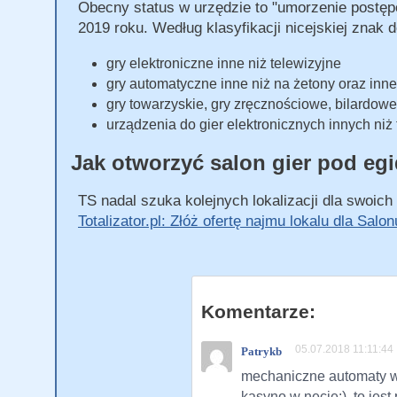
Obecny status w urzędzie to "umorzenie postęp
2019 roku. Według klasyfikacji nicejskiej znak 
gry elektroniczne inne niż telewizyjne
gry automatyczne inne niż na żetony oraz inne
gry towarzyskie, gry zręcznościowe, bilardowe
urządzenia do gier elektronicznych innych niż
Jak otworzyć salon gier pod eg
TS nadal szuka kolejnych lokalizacji dla swoich
Totalizator.pl: Złóż ofertę najmu lokalu dla Salo
Komentarze:
05.07.2018 11:11:44
Patrykb
mechaniczne automaty w 
kasyno w necie:), to jest