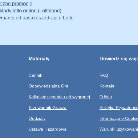
liczne promocje
ady lotto online (Lottoland)
zymanej od pasażera zdrapce Lotto
Materiały
Dowiedz się wię
Cennik
FAQ
Odpowiedzialna Gra
Kontakt
Kalkulator podatku od wygranej
O Nas
Przewodnik Gracza
Polityka Prywatnośc
Oddziały
Informacje o Cooki
Ustawa Hazardowa
Warunki użytkowan