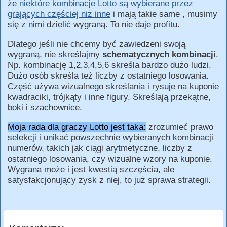
że
niektóre kombinacje Lotto są wybierane przez
grających częściej niż inne
i mają takie same , musimy
się z nimi dzielić wygraną. To nie daje profitu.
Dlatego jeśli nie chcemy być zawiedzeni swoją
wygraną, nie skreślajmy
schematycznych kombinacji
.
Np. kombinację 1,2,3,4,5,6 skreśla bardzo dużo ludzi.
Dużo osób skreśla też liczby z ostatniego losowania.
Część używa wizualnego skreślania i rysuje na kuponie
kwadraciki, trójkąty i inne figury. Skreślają przekątne,
boki i szachownice.
Moja rada dla graczy Lotto jest taka:
zrozumieć prawo
selekcji i unikać powszechnie wybieranych kombinacji
numerów, takich jak ciągi arytmetyczne, liczby z
ostatniego losowania, czy wizualne wzory na kuponie.
Wygrana może i jest kwestią szczęścia, ale
satysfakcjonujący zysk z niej, to już sprawa strategii.