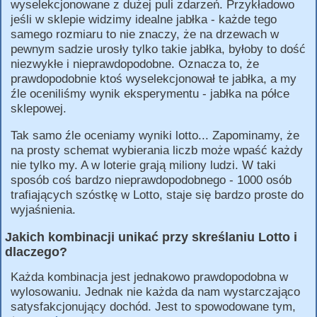
wyselekcjonowane z dużej puli zdarzeń. Przykładowo
jeśli w sklepie widzimy idealne jabłka - każde tego
samego rozmiaru to nie znaczy, że na drzewach w
pewnym sadzie urosły tylko takie jabłka, byłoby to dość
niezwykłe i nieprawdopodobne. Oznacza to, że
prawdopodobnie ktoś wyselekcjonował te jabłka, a my
źle oceniliśmy wynik eksperymentu - jabłka na półce
sklepowej.
Tak samo źle oceniamy wyniki lotto... Zapominamy, że
na prosty schemat wybierania liczb może wpaść każdy
nie tylko my. A w loterie grają miliony ludzi. W taki
sposób coś bardzo nieprawdopodobnego - 1000 osób
trafiających szóstkę w Lotto, staje się bardzo proste do
wyjaśnienia.
Jakich kombinacji unikać przy skreślaniu Lotto i
dlaczego?
Każda kombinacja jest jednakowo prawdopodobna w
wylosowaniu. Jednak nie każda da nam wystarczająco
satysfakcjonujący dochód. Jest to spowodowane tym,