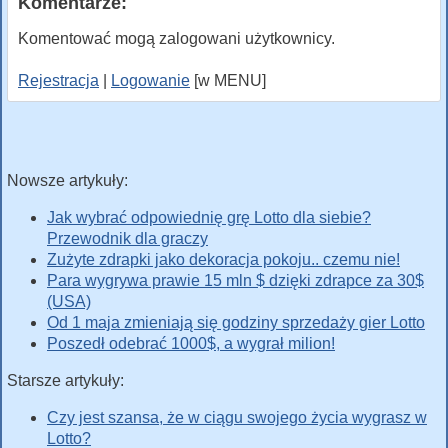
Komentarze:
Komentować mogą zalogowani użytkownicy.
Rejestracja
|
Logowanie
[w MENU]
Nowsze artykuły:
Jak wybrać odpowiednię grę Lotto dla siebie?
Przewodnik dla graczy
Zużyte zdrapki jako dekoracja pokoju.. czemu nie!
Para wygrywa prawie 15 mln $ dzięki zdrapce za 30$
(USA)
Od 1 maja zmieniają się godziny sprzedaży gier Lotto
Poszedł odebrać 1000$, a wygrał milion!
Starsze artykuły:
Czy jest szansa, że w ciągu swojego życia wygrasz w
Lotto?