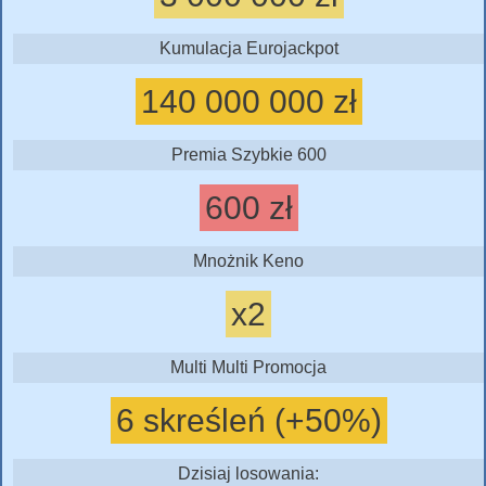
Kumulacja Eurojackpot
140 000 000 zł
Premia Szybkie 600
600 zł
Mnożnik Keno
x2
Multi Multi Promocja
6 skreśleń (+50%)
Dzisiaj losowania: