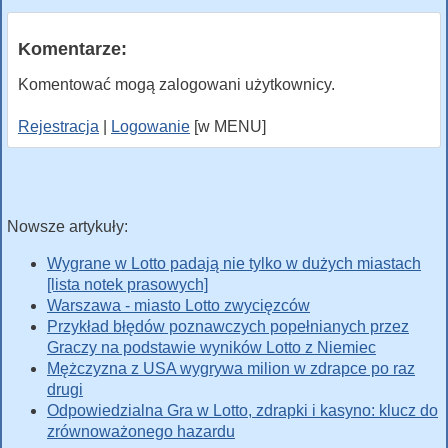
Komentarze:
Komentować mogą zalogowani użytkownicy.
Rejestracja
|
Logowanie
[w MENU]
Nowsze artykuły:
Wygrane w Lotto padają nie tylko w dużych miastach
[lista notek prasowych]
Warszawa - miasto Lotto zwycięzców
Przykład błędów poznawczych popełnianych przez
Graczy na podstawie wyników Lotto z Niemiec
Mężczyzna z USA wygrywa milion w zdrapce po raz
drugi
Odpowiedzialna Gra w Lotto, zdrapki i kasyno: klucz do
zrównoważonego hazardu