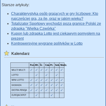
Starsze artykuły:
Charakterystyka osób grających w gry liczbowe: Kto
najczęściej gra, za ile, oraz w jakim wieku?
Totalizator Sportowy wychodzi poza granice Polski ze
zdrapką "Wielka Czwórka"
Kupon lub zdrapka Lotto jest ciekawym pomysłem na
prezent
Kontrowersyjne wygrane polityków w Lotto
Kalendarz