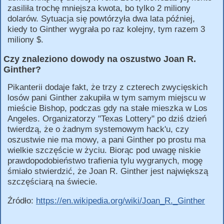
zasiliła trochę mniejsza kwota, bo tylko 2 miliony
dolarów. Sytuacja się powtórzyła dwa lata później,
kiedy to Ginther wygrała po raz kolejny, tym razem 3
miliony $.
Czy znaleziono dowody na oszustwo Joan R.
Ginther?
Pikanterii dodaje fakt, że trzy z czterech zwycięskich
losów pani Ginther zakupiła w tym samym miejscu w
mieście Bishop, podczas gdy na stałe mieszka w Los
Angeles. Organizatorzy "Texas Lottery" po dziś dzień
twierdzą, że o żadnym systemowym hack'u, czy
oszustwie nie ma mowy, a pani Ginther po prostu ma
wielkie szczęście w życiu. Biorąc pod uwagę niskie
prawdopodobieństwo trafienia tylu wygranych, mogę
śmiało stwierdzić, że Joan R. Ginther jest największą
szczęściarą na świecie.
Źródło:
https://en.wikipedia.org/wiki/Joan_R._Ginther