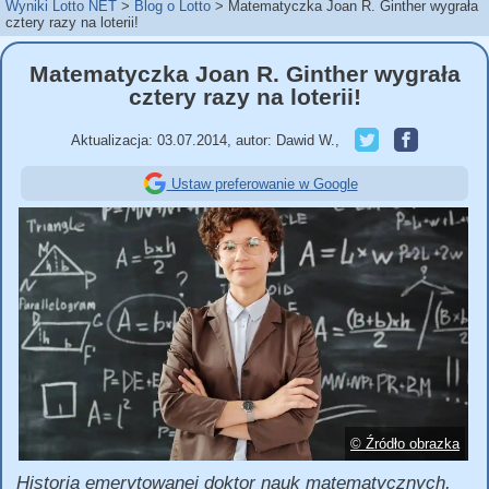
Wyniki Lotto NET
Blog o Lotto
Matematyczka Joan R. Ginther wygrała
cztery razy na loterii!
Matematyczka Joan R. Ginther wygrała
cztery razy na loterii!
Aktualizacja:
03.07.2014
,
autor:
Dawid W.
,
Ustaw preferowanie w Google
© Źródło obrazka
Historia emerytowanej doktor nauk matematycznych,