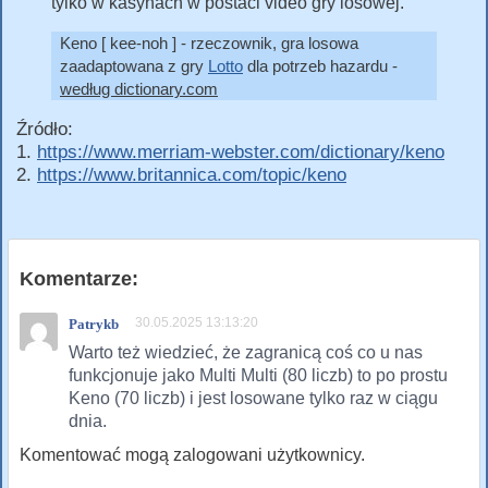
tylko w kasynach w postaci video gry losowej.
Keno [ kee-noh ] - rzeczownik, gra losowa
zaadaptowana z gry
Lotto
dla potrzeb hazardu -
według dictionary.com
Źródło:
1.
https://www.merriam-webster.com/dictionary/keno
2.
https://www.britannica.com/topic/keno
Komentarze:
30.05.2025 13:13:20
Patrykb
Warto też wiedzieć, że zagranicą coś co u nas
funkcjonuje jako Multi Multi (80 liczb) to po prostu
Keno (70 liczb) i jest losowane tylko raz w ciągu
dnia.
Komentować mogą zalogowani użytkownicy.