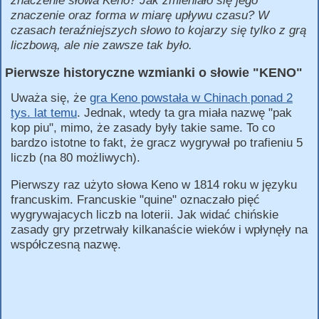
znaczenie słowa Keno? Jak zmieniało się jego
znaczenie oraz forma w miarę upływu czasu? W
czasach teraźniejszych słowo to kojarzy się tylko z grą
liczbową, ale nie zawsze tak było.
Pierwsze historyczne wzmianki o słowie "KENO"
Uważa się, że
gra Keno powstała w Chinach ponad 2
tys. lat temu
. Jednak, wtedy ta gra miała nazwę "pak
kop piu", mimo, że zasady były takie same. To co
bardzo istotne to fakt, że gracz wygrywał po trafieniu 5
liczb (na 80 możliwych).
Pierwszy raz użyto słowa Keno w 1814 roku w języku
francuskim. Francuskie "quine" oznaczało pięć
wygrywajacych liczb na loterii. Jak widać chińskie
zasady gry przetrwały kilkanaście wieków i wpłynęły na
współczesną nazwę.