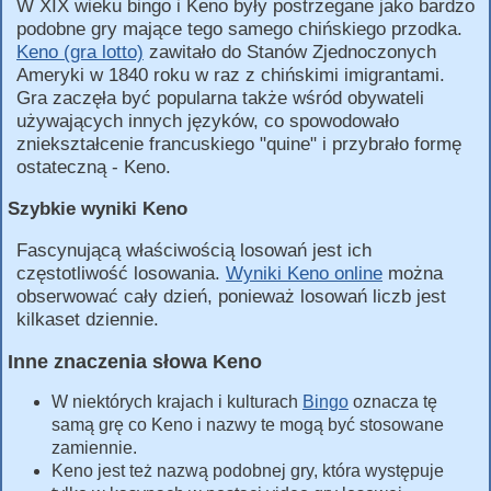
W XIX wieku bingo i Keno były postrzegane jako bardzo
podobne gry mające tego samego chińskiego przodka.
Keno (gra lotto)
zawitało do Stanów Zjednoczonych
Ameryki w 1840 roku w raz z chińskimi imigrantami.
Gra zaczęła być popularna także wśród obywateli
używających innych języków, co spowodowało
zniekształcenie francuskiego "quine" i przybrało formę
ostateczną - Keno.
Szybkie wyniki Keno
Fascynującą właściwością losowań jest ich
częstotliwość losowania.
Wyniki Keno online
można
obserwować cały dzień, ponieważ losowań liczb jest
kilkaset dziennie.
Inne znaczenia słowa Keno
W niektórych krajach i kulturach
Bingo
oznacza tę
samą grę co Keno i nazwy te mogą być stosowane
zamiennie.
Keno jest też nazwą podobnej gry, która występuje