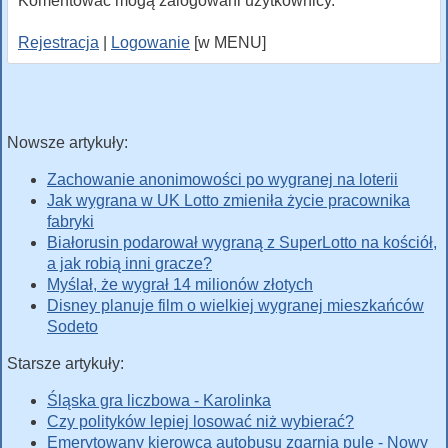
Komentować mogą zalogowani użytkownicy.
Rejestracja
|
Logowanie
[w MENU]
Nowsze artykuły:
Zachowanie anonimowości po wygranej na loterii
Jak wygrana w UK Lotto zmieniła życie pracownika
fabryki
Białorusin podarował wygraną z SuperLotto na kościół,
a jak robią inni gracze?
Myślał, że wygrał 14 milionów złotych
Disney planuje film o wielkiej wygranej mieszkańców
Sodeto
Starsze artykuły:
Śląska gra liczbowa - Karolinka
Czy polityków lepiej losować niż wybierać?
Emerytowany kierowca autobusu zgarnia pulę - Nowy