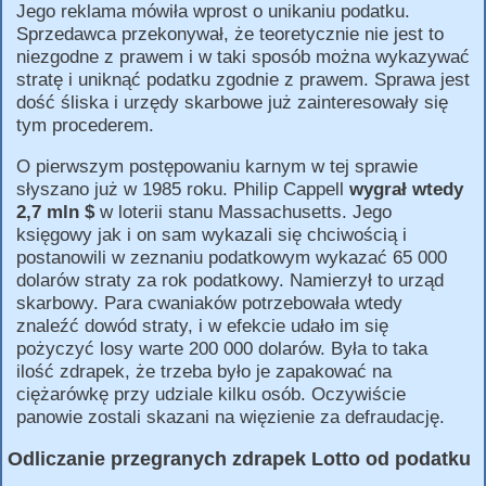
Jego reklama mówiła wprost o unikaniu podatku.
Sprzedawca przekonywał, że teoretycznie nie jest to
niezgodne z prawem i w taki sposób można wykazywać
stratę i uniknąć podatku zgodnie z prawem. Sprawa jest
dość śliska i urzędy skarbowe już zainteresowały się
tym procederem.
O pierwszym postępowaniu karnym w tej sprawie
słyszano już w 1985 roku. Philip Cappell
wygrał wtedy
2,7 mln $
w loterii stanu Massachusetts. Jego
księgowy jak i on sam wykazali się chciwością i
postanowili w zeznaniu podatkowym wykazać 65 000
dolarów straty za rok podatkowy. Namierzył to urząd
skarbowy. Para cwaniaków potrzebowała wtedy
znaleźć dowód straty, i w efekcie udało im się
pożyczyć losy warte 200 000 dolarów. Była to taka
ilość zdrapek, że trzeba było je zapakować na
ciężarówkę przy udziale kilku osób. Oczywiście
panowie zostali skazani na więzienie za defraudację.
Odliczanie przegranych zdrapek Lotto od podatku