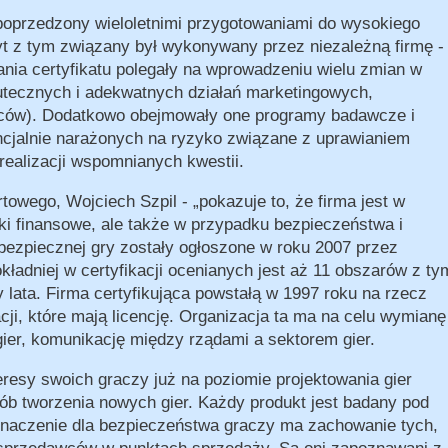
poprzedzony wieloletnimi przygotowaniami do wysokiego
yt z tym związany był wykonywany przez niezależną firmę -
nia certyfikatu polegały na wprowadzeniu wielu zmian w
utecznych i adekwatnych działań marketingowych,
wców). Dodatkowo obejmowały one programy badawcze i
ncjalnie narażonych na ryzyko związane z uprawianiem
realizacji wspomnianych kwestii.
rtowego, Wojciech Szpil -
pokazuje to, że firma jest w
iki finansowe, ale także w przypadku bezpieczeństwa i
 bezpiecznej gry zostały ogłoszone w roku 2007 przez
kładniej w certyfikacji ocenianych jest aż 11 obszarów z ty
 lata. Firma certyfikująca powstałą w 1997 roku na rzecz
acji, które mają licencję. Organizacja ta ma na celu wymianę
ier, komunikację między rządami a sektorem gier.
teresy swoich graczy już na poziomie projektowania gier
sób tworzenia nowych gier. Każdy produkt jest badany pod
znaczenie dla bezpieczeństwa graczy ma zachowanie tych,