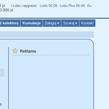
 zł
iki Lotto i wygrane:
Lotto 06.08
Lotto Plus 06.08
Eurojackpot 04.08
0 000 zł
ź kolekturę
Kumulacje
Zaloguj
▾
Szukaj
▾
Kontakt
Reklama
a