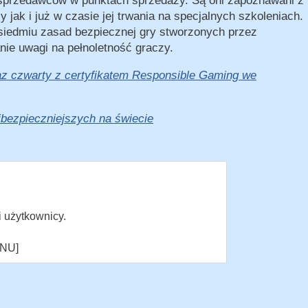
li sprzedawców w punktach sprzedaży. Są oni zapoznawani z
jak i już w czasie jej trwania na specjalnych szkoleniach.
siedmiu zasad bezpiecznej gry stworzonych przez
nie uwagi na pełnoletność graczy.
o raz czwarty z certyfikatem Responsible Gaming we
bezpieczniejszych na świecie
użytkownicy.
NU]