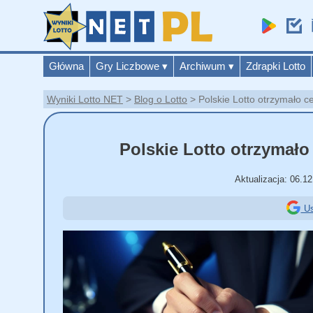
Główna
Gry Liczbowe
▾
Archiwum
▾
Zdrapki Lotto
Wyniki Lotto NET
Blog o Lotto
Polskie Lotto otrzymało c
Polskie Lotto otrzymało
Aktualizacja:
06.1
Us