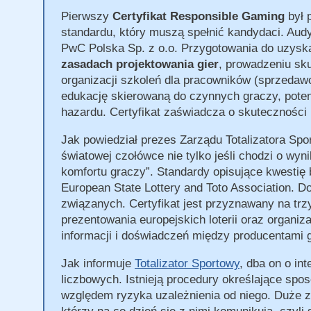
Pierwszy
Certyfikat Responsible Gaming
był 
standardu, który muszą spełnić kandydaci. Aud
PwC Polska Sp. z o.o. Przygotowania do uzyska
zasadach projektowania gier
, prowadzeniu sk
organizacji szkoleń dla pracowników (sprzeda
edukację skierowaną do czynnych graczy, pote
hazardu. Certyfikat zaświadcza o skuteczności 
Jak powiedział prezes Zarządu Totalizatora Spo
światowej czołówce nie tylko jeśli chodzi o wyn
komfortu graczy
. Standardy opisujące kwestię
European State Lottery and Toto Association. Do
związanych. Certyfikat jest przyznawany na trzy
prezentowania europejskich loterii oraz organiz
informacji i doświadczeń między producentami g
Jak informuje
Totalizator Sportowy
, dba on o in
liczbowych. Istnieją procedury określające spo
względem ryzyka uzależnienia od niego. Duże 