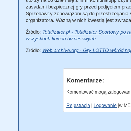
którzy na co dzień się z nimi komunikują, czy
zasadami bezpiecznej gry przed podjęciem pracy 
Sprzedawcy zobowiązani są do przestrzegania 
organizatora. Ważną w nich kwestią jest zwraca
Źródło:
Totalizator.pl - Totalizator Sportowy p
wszystkich liniach biznesowych
Źródło:
Web.archive.org - Gry LOTTO wśród naj
Komentarze:
Komentować mogą zalogowani 
Rejestracja
|
Logowanie
[w ME