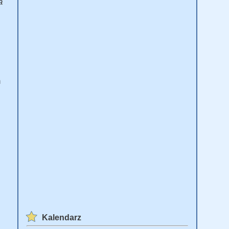
a
h
Kalendarz