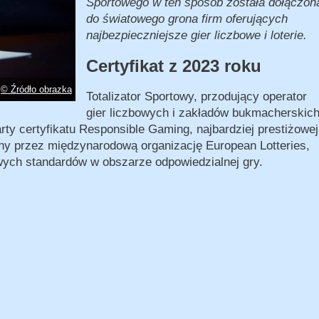
Sportowego w ten sposób została dołączon
do światowego grona firm oferujących
najbezpieczniejsze gier liczbowe i loterie.
Certyfikat z 2023 roku
© Źródło obrazka
Totalizator Sportowy, przodujący operator
gier liczbowych i zakładów bukmacherskic
rty certyfikatu Responsible Gaming, najbardziej prestiżowej
dany przez międzynarodową organizację European Lotteries,
wych standardów w obszarze odpowiedzialnej gry.