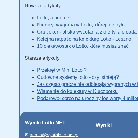
Nowsze artykuły:
Lotto, a podatek
Niemcy: wygrana w Lotto, której nie było..
Gra Joker - bliska wycofania z oferty, ale pad
Kolejna napaść na kolekturę Lotto - Leszno
10 ciekawostek o Lotto, które musisz znać!
Starsze artykuły:
Przekręt w Mini Lotto!?
Cudowne systemy lotto - czy istnieją?
Jak często gracze nie odbierają wygranych w 
Włamanie do kolektury w Kluczborku
Podarował córce na urodziny los warty 4 milio
Wyniki Lotto NET
Wyniki
✉
admin@wynikilotto.net.pl