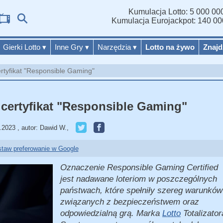
Kumulacja Lotto: 5 000 000
Wyn
Kumulacja Eurojackpot: 140 00
Gierki Lotto
▾
Inne Gry
▾
Narzędzia
▾
Lotto na żywo
Znajd
ertyfikat "Responsible Gaming"
 certyfikat "Responsible Gaming"
2.2023
,
autor:
Dawid W.
,
taw preferowanie w Google
Oznaczenie Responsible Gaming Certified
jest nadawane loteriom w poszczególnych
państwach, które spełniły szereg warunków
związanych z bezpieczeństwem oraz
odpowiedzialną grą. Marka
Lotto
Totalizator