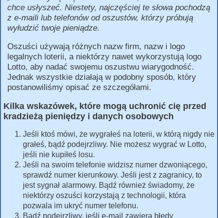
chce usłyszeć. Niestety, najczęściej te słowa pochodzą
z e-maili lub telefonów od oszustów, którzy próbują
wyłudzić twoje pieniądze.
Oszuści używają różnych nazw firm, nazw i logo
legalnych loterii, a niektórzy nawet wykorzystują logo
Lotto, aby nadać swojemu oszustwu wiarygodność.
Jednak wszystkie działają w podobny sposób, który
postanowiliśmy opisać ze szczegółami.
Kilka wskazówek, które mogą uchronić cię przed
kradzieżą pieniędzy i danych osobowych
Jeśli ktoś mówi, że wygrałeś na loterii, w którą nigdy nie
grałeś, bądź podejrzliwy. Nie możesz wygrać w Lotto,
jeśli nie kupiłeś losu.
Jeśli na swoim telefonie widzisz numer dzwoniącego,
sprawdź numer kierunkowy. Jeśli jest z zagranicy, to
jest sygnał alarmowy. Bądź również świadomy, że
niektórzy oszuści korzystają z technologii, która
pozwala im ukryć numer telefonu.
Bądź podejrzliwy, jeśli e-mail zawiera błędy