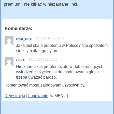
premium i nie klikać w niezaufane linki.
Komentarze:
02.08.2016 12:12:56
rafal_kurz
Jaka jest skala problemu w Polsce? Nie spotkałem
się z tym dlatego pytam.
23.05.2024 13:13:55
ralfek
Nie znam skali problemu, ale w dobie rosnących
wyłudzeń z użyciem ai do modelowania głosu
trzeba uważać bardzo.
Komentować mogą zalogowani użytkownicy.
Rejestracja
|
Logowanie
[w MENU]