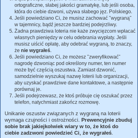
ortograficzne, słabej jakości gramatykę, lub jeśli osoba,
która do ciebie dzwoni, używa słabego jęz. Polskiego.
Jeśli powiedziano Ci, że musisz zachować "wygraną"
w tajemnicy, bądź jeszcze bardziej podejrzliwy.
Żadna prawdziwa loteria nie każe zwycięzcom wpłacać
własnych pieniędzy w celu odebrania wypłaty. Jeśli
musisz uiścić opłatę, aby odebrać wygraną, to znaczy,
że
nie wygrałeś
.
Jeśli powiedziano Ci, że możesz "zweryfikować"
nagrodę dzwoniąc pod określony numer, ten numer
może być częścią oszustwa. Zamiast dzwonić,
samodzielnie wyszukaj nazwę loterii lub organizacji,
aby uzyskać prawdziwe dane kontaktowe, a następnie
porównaj je.
Jeśli podejrzewasz, że ktoś próbuje cię oszukać przez
telefon, natychmiast zakończ rozmowę.
Unikanie oszustw związanych z wygraną na loterii
wymaga czujności i ostrożności.
Prewencyjnie zbuduj
sobie brak jakiejkolwiek wiary w to, że ktoś do
ciebie zadzwoni powiedzieć Ci, że wygrałeś
.