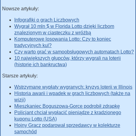
Nowsze artykuły:
Infografiki o grach Liczbowych
Wygrał 10 mln $ w Florida Lotto dzięki liczbom
znalezionym w ciasteczku z wróżbą
Komputerowe losowania Lotto: Czy to koniec
tradycyjnych kul?
Czy warto grać w samoobsługowych automatach Lotto?
10 największych głupców, którzy wygrali na loterii
(historie ich bankructwa)
Starsze artykuły:
Wstrzymane wypłaty wygranych: kryzys loterii w Illinois
Historia awarii i wpadek w grach liczbowych (także na
wizji)
Mieszkaniec Boguszowa-Gorce podrobił zdrapkę
Policjant chciał wypłacić pieniądze z kradzionego
kuponu Lotto (USA)
Hojny Gracz podarował sprzedawcy w kolekturze
samochód