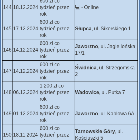
600 zł co
144
18.12.2024
tydzień przez
💻 - Online
rok
600 zł co
145
17.12.2024
tydzień przez
Słupca
, ul. Sikorskiego 1
rok
600 zł co
Jaworzno
, ul. Jagiellońska
146
14.12.2024
tydzień przez
17/1
rok
600 zł co
Świdnica
, ul. Strzegomska
147
14.12.2024
tydzień przez
2
rok
1 200 zł co
148
06.12.2024
tydzień przez
Wadowice
, ul. Putka 7
rok
600 zł co
149
01.12.2024
tydzień przez
Jaworzno
, ul. Kablowa 6A
rok
600 zł co
Tarnowskie Góry
, ul.
150
18.11.2024
tydzień przez
Kościuszki 5