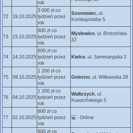
rok
3 000 zł co
Sosnowiec
, ul.
72
19.10.2025
tydzień przez
Kombajnistów 5
rok
600 zł co
Mysłowice
, ul. Brzezińska
73
15.10.2025
tydzień przez
22
rok
600 zł co
74
14.10.2025
tydzień przez
Kielce
, ul. Seminaryjska 2
rok
1 200 zł co
75
09.10.2025
tydzień przez
Gniezno
, ul. Witkowska 28
rok
1 200 zł co
Wałbrzych
, ul.
76
04.10.2025
tydzień przez
Kusocińskiego 5
rok
600 zł co
77
02.10.2025
tydzień przez
💻 - Online
rok
600 zł co