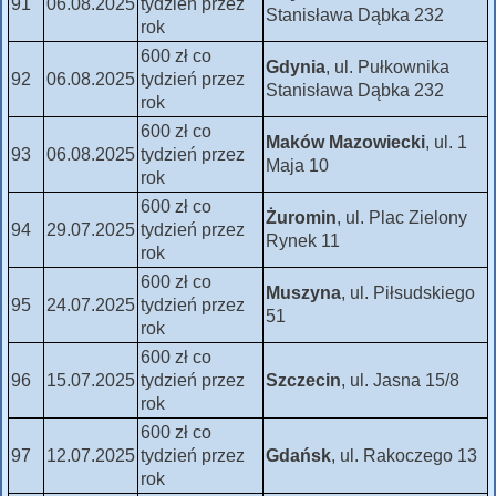
91
06.08.2025
tydzień przez
Stanisława Dąbka 232
rok
600 zł co
Gdynia
, ul. Pułkownika
92
06.08.2025
tydzień przez
Stanisława Dąbka 232
rok
600 zł co
Maków Mazowiecki
, ul. 1
93
06.08.2025
tydzień przez
Maja 10
rok
600 zł co
Żuromin
, ul. Plac Zielony
94
29.07.2025
tydzień przez
Rynek 11
rok
600 zł co
Muszyna
, ul. Piłsudskiego
95
24.07.2025
tydzień przez
51
rok
600 zł co
96
15.07.2025
tydzień przez
Szczecin
, ul. Jasna 15/8
rok
600 zł co
97
12.07.2025
tydzień przez
Gdańsk
, ul. Rakoczego 13
rok