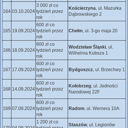
3 000 zł co
Kościerzyna
, ul. Mazurka
164
03.10.2024
tydzień przez
Dąbrowskiego 2
rok
600 zł co
165
19.09.2024
tydzień przez
Chełm
, ul. 3-go maja 20
rok
600 zł co
Wodzisław Śląski
, ul.
166
18.09.2024
tydzień przez
Wilhelma Kubsza 1
rok
600 zł co
167
17.09.2024
tydzień przez
Bydgoszcz
, ul. Brzechwy 1
rok
600 zł co
Kołobrzeg
, ul. Jedności
168
14.09.2024
tydzień przez
Narodowej 22F
rok
600 zł co
169
07.09.2024
tydzień przez
Radom
, ul. Wernera 10A
rok
1 200 zł co
Staszów
, ul. Legionów
170
04.09.2024
tydzień przez