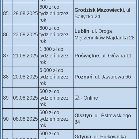
600 zł co
Grodzisk Mazowiecki
, ul.
85
29.08.2025
tydzień przez
Bałtycka 24
rok
600 zł co
Lublin
, ul. Droga
86
23.08.2025
tydzień przez
Męczenników Majdanka 28
rok
1 800 zł co
87
21.08.2025
tydzień przez
Poświętne
, ul. Główna 11
rok
6 000 zł co
88
20.08.2025
tydzień przez
Poznań
, ul. Jaworowa 66
rok
600 zł co
89
09.08.2025
tydzień przez
💻 - Online
rok
600 zł co
Olsztyn
, ul. Pstrowskiego
90
08.08.2025
tydzień przez
34
rok
600 zł co
Gdynia
, ul. Pułkownika