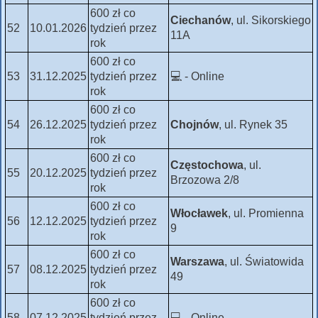
600 zł co
Ciechanów
, ul. Sikorskiego
52
10.01.2026
tydzień przez
11A
rok
600 zł co
53
31.12.2025
tydzień przez
💻 - Online
rok
600 zł co
54
26.12.2025
tydzień przez
Chojnów
, ul. Rynek 35
rok
600 zł co
Częstochowa
, ul.
55
20.12.2025
tydzień przez
Brzozowa 2/8
rok
600 zł co
Włocławek
, ul. Promienna
56
12.12.2025
tydzień przez
9
rok
600 zł co
Warszawa
, ul. Światowida
57
08.12.2025
tydzień przez
49
rok
600 zł co
58
07.12.2025
tydzień przez
💻 - Online