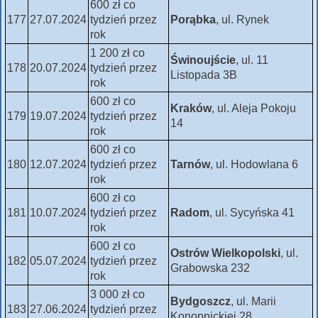
600 zł co
177
27.07.2024
tydzień przez
Porąbka
, ul. Rynek
rok
1 200 zł co
Świnoujście
, ul. 11
178
20.07.2024
tydzień przez
Listopada 3B
rok
600 zł co
Kraków
, ul. Aleja Pokoju
179
19.07.2024
tydzień przez
14
rok
600 zł co
180
12.07.2024
tydzień przez
Tarnów
, ul. Hodowlana 6
rok
600 zł co
181
10.07.2024
tydzień przez
Radom
, ul. Sycyńska 41
rok
600 zł co
Ostrów Wielkopolski
, ul.
182
05.07.2024
tydzień przez
Grabowska 232
rok
3 000 zł co
Bydgoszcz
, ul. Marii
183
27.06.2024
tydzień przez
Konopnickiej 28