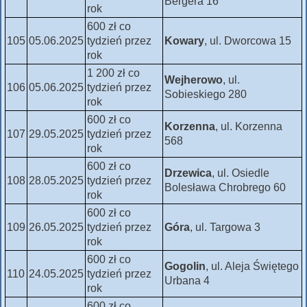
Bergera 16
rok
600 zł co
105
05.06.2025
tydzień przez
Kowary
, ul. Dworcowa 15
rok
1 200 zł co
Wejherowo
, ul.
106
05.06.2025
tydzień przez
Sobieskiego 280
rok
600 zł co
Korzenna
, ul. Korzenna
107
29.05.2025
tydzień przez
568
rok
600 zł co
Drzewica
, ul. Osiedle
108
28.05.2025
tydzień przez
Bolesława Chrobrego 60
rok
600 zł co
109
26.05.2025
tydzień przez
Góra
, ul. Targowa 3
rok
600 zł co
Gogolin
, ul. Aleja Świętego
110
24.05.2025
tydzień przez
Urbana 4
rok
600 zł co