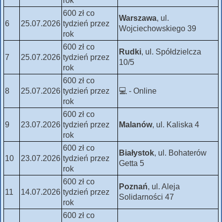
rok
600 zł co
Warszawa
, ul.
6
25.07.2026
tydzień przez
Wojciechowskiego 39
rok
600 zł co
Rudki
, ul. Spółdzielcza
7
25.07.2026
tydzień przez
10/5
rok
600 zł co
8
25.07.2026
tydzień przez
💻 - Online
rok
600 zł co
9
23.07.2026
tydzień przez
Malanów
, ul. Kaliska 4
rok
600 zł co
Białystok
, ul. Bohaterów
10
23.07.2026
tydzień przez
Getta 5
rok
600 zł co
Poznań
, ul. Aleja
11
14.07.2026
tydzień przez
Solidarności 47
rok
600 zł co