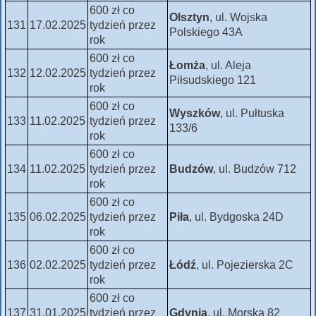
600 zł co
Olsztyn
, ul. Wojska
131
17.02.2025
tydzień przez
Polskiego 43A
rok
600 zł co
Łomża
, ul. Aleja
132
12.02.2025
tydzień przez
Piłsudskiego 121
rok
600 zł co
Wyszków
, ul. Pułtuska
133
11.02.2025
tydzień przez
133/6
rok
600 zł co
134
11.02.2025
tydzień przez
Budzów
, ul. Budzów 712
rok
600 zł co
135
06.02.2025
tydzień przez
Piła
, ul. Bydgoska 24D
rok
600 zł co
136
02.02.2025
tydzień przez
Łódź
, ul. Pojezierska 2C
rok
600 zł co
137
31.01.2025
tydzień przez
Gdynia
, ul. Morska 82