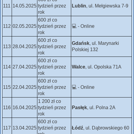
111
14.05.2025
tydzień przez
Lublin
, ul. Mełgiewska 7-9
rok
600 zł co
112
02.05.2025
tydzień przez
💻 - Online
rok
600 zł co
Gdańsk
, ul. Marynarki
113
28.04.2025
tydzień przez
Polskiej 132
rok
600 zł co
114
27.04.2025
tydzień przez
Walce
, ul. Opolska 71A
rok
600 zł co
115
22.04.2025
tydzień przez
💻 - Online
rok
1 200 zł co
116
16.04.2025
tydzień przez
Pasłęk
, ul. Polna 2A
rok
600 zł co
117
13.04.2025
tydzień przez
Łódź
, ul. Dąbrowskiego 60