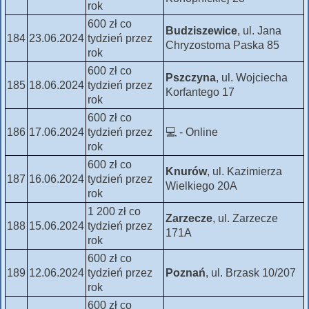
rok
600 zł co
Budziszewice
, ul. Jana
184
23.06.2024
tydzień przez
Chryzostoma Paska 85
rok
600 zł co
Pszczyna
, ul. Wojciecha
185
18.06.2024
tydzień przez
Korfantego 17
rok
600 zł co
186
17.06.2024
tydzień przez
💻 - Online
rok
600 zł co
Knurów
, ul. Kazimierza
187
16.06.2024
tydzień przez
Wielkiego 20A
rok
1 200 zł co
Zarzecze
, ul. Zarzecze
188
15.06.2024
tydzień przez
171A
rok
600 zł co
189
12.06.2024
tydzień przez
Poznań
, ul. Brzask 10/207
rok
600 zł co