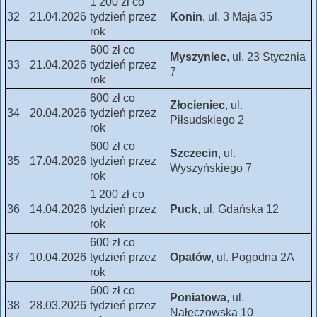
1 200 zł co
32
21.04.2026
tydzień przez
Konin
, ul. 3 Maja 35
rok
600 zł co
Myszyniec
, ul. 23 Stycznia
33
21.04.2026
tydzień przez
7
rok
600 zł co
Złocieniec
, ul.
34
20.04.2026
tydzień przez
Piłsudskiego 2
rok
600 zł co
Szczecin
, ul.
35
17.04.2026
tydzień przez
Wyszyńskiego 7
rok
1 200 zł co
36
14.04.2026
tydzień przez
Puck
, ul. Gdańska 12
rok
600 zł co
37
10.04.2026
tydzień przez
Opatów
, ul. Pogodna 2A
rok
600 zł co
Poniatowa
, ul.
38
28.03.2026
tydzień przez
Nałęczowska 10