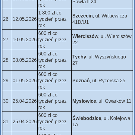
Pawła II 24
rok
1 800 zł co
Szczecin
, ul. Witkiewicza
26
12.05.2026
tydzień przez
41D/U1
rok
600 zł co
Wierciszów
, ul. Wierciszów
27
10.05.2026
tydzień przez
22
rok
600 zł co
Tychy
, ul. Wyszyńskiego
28
08.05.2026
tydzień przez
27
rok
600 zł co
29
01.05.2026
tydzień przez
Poznań
, ul. Rycerska 35
rok
600 zł co
30
25.04.2026
tydzień przez
Mysłowice
, ul. Gwarków 11
rok
600 zł co
Świebodzice
, ul. Kolejowa
31
25.04.2026
tydzień przez
1A
rok