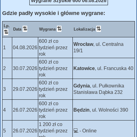
Wygrane Szybkie 600 06.08.2026
Gdzie padły wysokie i główne wygrane:
Lp.
⇅
⇅
⇅
Data
Wygrana
Lokalizacja
⇅
600 zł co
Wrocław
, ul. Centralna
1
04.08.2026
tydzień przez
19/1
rok
600 zł co
2
30.07.2026
tydzień przez
Katowice
, ul. Francuska 40
rok
600 zł co
Gdynia
, ul. Pułkownika
3
29.07.2026
tydzień przez
Stanisława Dąbka 232
rok
600 zł co
4
26.07.2026
tydzień przez
Będzin
, ul. Wolności 390
rok
1 200 zł co
5
26.07.2026
tydzień przez
💻 - Online