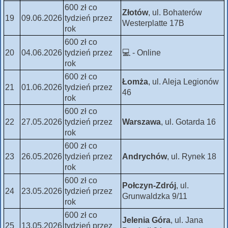
600 zł co
Złotów
, ul. Bohaterów
19
09.06.2026
tydzień przez
Westerplatte 17B
rok
600 zł co
20
04.06.2026
tydzień przez
💻 - Online
rok
600 zł co
Łomża
, ul. Aleja Legionów
21
01.06.2026
tydzień przez
46
rok
600 zł co
22
27.05.2026
tydzień przez
Warszawa
, ul. Gotarda 16
rok
600 zł co
23
26.05.2026
tydzień przez
Andrychów
, ul. Rynek 18
rok
600 zł co
Połczyn-Zdrój
, ul.
24
23.05.2026
tydzień przez
Grunwaldzka 9/11
rok
600 zł co
Jelenia Góra
, ul. Jana
25
13.05.2026
tydzień przez