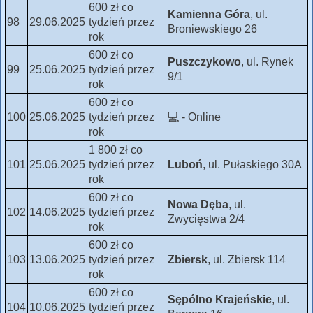
600 zł co
Kamienna Góra
, ul.
98
29.06.2025
tydzień przez
Broniewskiego 26
rok
600 zł co
Puszczykowo
, ul. Rynek
99
25.06.2025
tydzień przez
9/1
rok
600 zł co
100
25.06.2025
tydzień przez
💻 - Online
rok
1 800 zł co
101
25.06.2025
tydzień przez
Luboń
, ul. Pułaskiego 30A
rok
600 zł co
Nowa Dęba
, ul.
102
14.06.2025
tydzień przez
Zwycięstwa 2/4
rok
600 zł co
103
13.06.2025
tydzień przez
Zbiersk
, ul. Zbiersk 114
rok
600 zł co
Sępólno Krajeńskie
, ul.
104
10.06.2025
tydzień przez