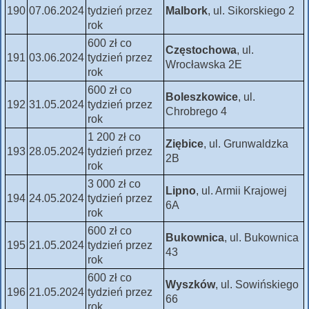
190
07.06.2024
tydzień przez
Malbork
, ul. Sikorskiego 2
rok
600 zł co
Częstochowa
, ul.
191
03.06.2024
tydzień przez
Wrocławska 2E
rok
600 zł co
Boleszkowice
, ul.
192
31.05.2024
tydzień przez
Chrobrego 4
rok
1 200 zł co
Ziębice
, ul. Grunwaldzka
193
28.05.2024
tydzień przez
2B
rok
3 000 zł co
Lipno
, ul. Armii Krajowej
194
24.05.2024
tydzień przez
6A
rok
600 zł co
Bukownica
, ul. Bukownica
195
21.05.2024
tydzień przez
43
rok
600 zł co
Wyszków
, ul. Sowińskiego
196
21.05.2024
tydzień przez
66
rok