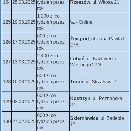
124
25.03.2025
tydzień przez
Rzeszów
, ul. Witosa 21
rok
1 200 zł co
125
19.03.2025
tydzień przez
💻 - Online
rok
600 zł co
Żmigród
, ul. Jana Pawła II
126
17.03.2025
tydzień przez
27A
rok
2 400 zł co
Lubań
, ul. Kazimierza
127
13.03.2025
tydzień przez
Wielkiego 27/6
rok
600 zł co
128
10.03.2025
tydzień przez
Toruń
, ul. Strzałowa 7
rok
600 zł co
Kostrzyn
, ul. Poznańska
129
02.03.2025
tydzień przez
37
rok
600 zł co
Skierniewice
, ul. Zadębie
130
27.02.2025
tydzień przez
77
rok