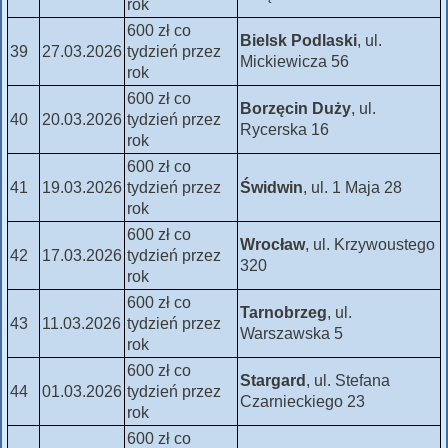
rok
600 zł co
Bielsk Podlaski
, ul.
39
27.03.2026
tydzień przez
Mickiewicza 56
rok
600 zł co
Borzęcin Duży
, ul.
40
20.03.2026
tydzień przez
Rycerska 16
rok
600 zł co
41
19.03.2026
tydzień przez
Świdwin
, ul. 1 Maja 28
rok
600 zł co
Wrocław
, ul. Krzywoustego
42
17.03.2026
tydzień przez
320
rok
600 zł co
Tarnobrzeg
, ul.
43
11.03.2026
tydzień przez
Warszawska 5
rok
600 zł co
Stargard
, ul. Stefana
44
01.03.2026
tydzień przez
Czarnieckiego 23
rok
600 zł co