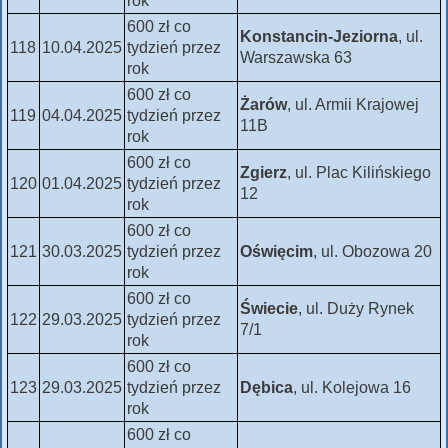
rok
600 zł co
Konstancin-Jeziorna
, ul.
118
10.04.2025
tydzień przez
Warszawska 63
rok
600 zł co
Żarów
, ul. Armii Krajowej
119
04.04.2025
tydzień przez
11B
rok
600 zł co
Zgierz
, ul. Plac Kilińskiego
120
01.04.2025
tydzień przez
12
rok
600 zł co
121
30.03.2025
tydzień przez
Oświęcim
, ul. Obozowa 20
rok
600 zł co
Świecie
, ul. Duży Rynek
122
29.03.2025
tydzień przez
7/1
rok
600 zł co
123
29.03.2025
tydzień przez
Dębica
, ul. Kolejowa 16
rok
600 zł co