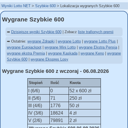
Wyniki Lotto NET
Szybkie 600
Lokalizacja wygranych Szybkie 600
Wygrane Szybkie 600
➡
Dzisiejsze wyniki Szybkie 600
| Zobacz
listę trafionych premii
➡ Ostatnie:
wygrane Zdrapki
|
wygrane Lotto
|
wygrane Lotto Plus
|
wygrane Eurojackpot
|
wygrane Mini Lotto
|
wygrane Ekstra Pensja
|
wygrane ekstra Premia
|
wygrane Kaskada
|
wygrane Keno
|
wygrane
Szybkie 600
|
wygrane Ekspres Losy
Wygrane Szybkie 600 z wczoraj - 06.08.2026
Stopień
Ilość
Kwota
I (6/6)
0
52 x 600 zł
II (5/6)
71
250 zł
III (4/6)
1776
50 zł
IV (3/6)
18624
4 zł
V (2/6)
79891
2 zł