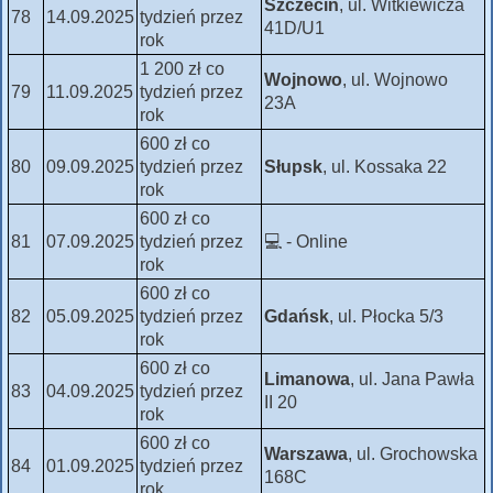
Szczecin
, ul. Witkiewicza
78
14.09.2025
tydzień przez
41D/U1
rok
1 200 zł co
Wojnowo
, ul. Wojnowo
79
11.09.2025
tydzień przez
23A
rok
600 zł co
80
09.09.2025
tydzień przez
Słupsk
, ul. Kossaka 22
rok
600 zł co
81
07.09.2025
tydzień przez
💻 - Online
rok
600 zł co
82
05.09.2025
tydzień przez
Gdańsk
, ul. Płocka 5/3
rok
600 zł co
Limanowa
, ul. Jana Pawła
83
04.09.2025
tydzień przez
II 20
rok
600 zł co
Warszawa
, ul. Grochowska
84
01.09.2025
tydzień przez
168C
rok